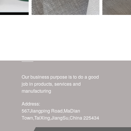
customer service
Our business purpose is to do a good
job in products, services and
manufacturing
Address:
567Jiangping Road,MaDian
Town,TaiXing,JiangSu,China 225434