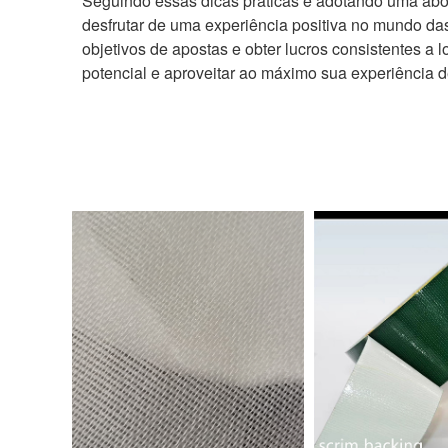
Seguindo essas dicas práticas e adotando uma abo
desfrutar de uma experiência positiva no mundo das
objetivos de apostas e obter lucros consistentes 
potencial e aproveitar ao máximo sua experiência d