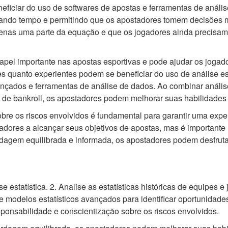
eficiar do uso de softwares de apostas e ferramentas de anál
zando tempo e permitindo que os apostadores tomem decisões m
penas uma parte da equação e que os jogadores ainda precisam
pel importante nas apostas esportivas e pode ajudar os jogad
es quanto experientes podem se beneficiar do uso de análise e
vançados e ferramentas de análise de dados. Ao combinar análise
 de bankroll, os apostadores podem melhorar suas habilidades 
e os riscos envolvidos é fundamental para garantir uma experiê
gadores a alcançar seus objetivos de apostas, mas é importante
dagem equilibrada e informada, os apostadores podem desfrut
e estatística. 2. Analise as estatísticas históricas de equipes
ze modelos estatísticos avançados para identificar oportunidades
ponsabilidade e conscientização sobre os riscos envolvidos.