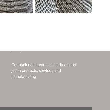
about us
Our business purpose is to do a good
job in products, services and
manufacturing