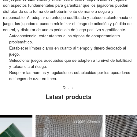
son aspectos fundamentales para garantizar que los jugadores puedan
disfrutar de esta forma de entretenimiento de manera segura y
responsable. Al adoptar un enfoque equilibrado y autoconsciente hacia el
juego, los jugadores pueden minimizar el riesgo de adicción y pérdida de
control, y disfrutar de una experiencia de juego positiva y gratificante.
Autoconciencia: estar atentos a los signos de comportamiento
problemático.
Establecer límites claros en cuanto al tiempo y dinero dedicado al
juego.
Seleccionar juegos adecuados que se adapten a tu nivel de habilidad
y tolerancia al riesgo.
Respetar las normas y regulaciones establecidas por los operadores
de juegos de azar en línea.
Details
Latest products