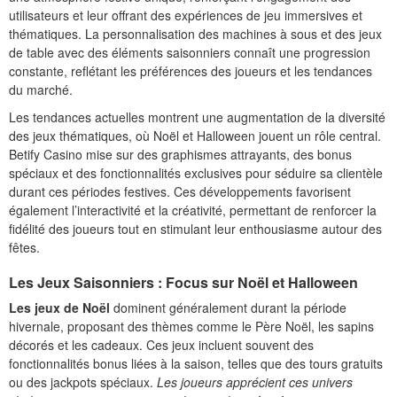
utilisateurs et leur offrant des expériences de jeu immersives et
thématiques. La personnalisation des machines à sous et des jeux
de table avec des éléments saisonniers connaît une progression
constante, reflétant les préférences des joueurs et les tendances
du marché.
Les tendances actuelles montrent une augmentation de la diversité
des jeux thématiques, où Noël et Halloween jouent un rôle central.
Betify Casino mise sur des graphismes attrayants, des bonus
spéciaux et des fonctionnalités exclusives pour séduire sa clientèle
durant ces périodes festives. Ces développements favorisent
également l’interactivité et la créativité, permettant de renforcer la
fidélité des joueurs tout en stimulant leur enthousiasme autour des
fêtes.
Les Jeux Saisonniers : Focus sur Noël et Halloween
Les jeux de Noël
dominent généralement durant la période
hivernale, proposant des thèmes comme le Père Noël, les sapins
décorés et les cadeaux. Ces jeux incluent souvent des
fonctionnalités bonus liées à la saison, telles que des tours gratuits
ou des jackpots spéciaux.
Les joueurs apprécient ces univers