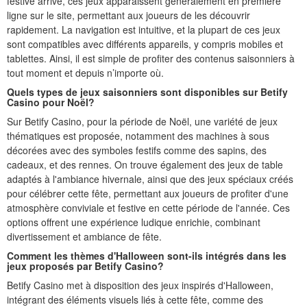
festive arrive, ces jeux apparaissent généralement en première
ligne sur le site, permettant aux joueurs de les découvrir
rapidement. La navigation est intuitive, et la plupart de ces jeux
sont compatibles avec différents appareils, y compris mobiles et
tablettes. Ainsi, il est simple de profiter des contenus saisonniers à
tout moment et depuis n’importe où.
Quels types de jeux saisonniers sont disponibles sur Betify
Casino pour Noël?
Sur Betify Casino, pour la période de Noël, une variété de jeux
thématiques est proposée, notamment des machines à sous
décorées avec des symboles festifs comme des sapins, des
cadeaux, et des rennes. On trouve également des jeux de table
adaptés à l'ambiance hivernale, ainsi que des jeux spéciaux créés
pour célébrer cette fête, permettant aux joueurs de profiter d'une
atmosphère conviviale et festive en cette période de l'année. Ces
options offrent une expérience ludique enrichie, combinant
divertissement et ambiance de fête.
Comment les thèmes d'Halloween sont-ils intégrés dans les
jeux proposés par Betify Casino?
Betify Casino met à disposition des jeux inspirés d'Halloween,
intégrant des éléments visuels liés à cette fête, comme des