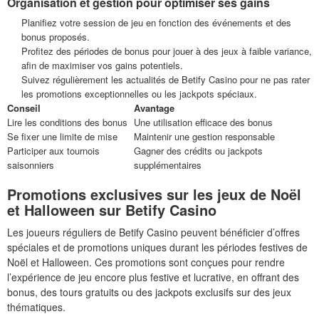
Organisation et gestion pour optimiser ses gains
Planifiez votre session de jeu en fonction des événements et des
bonus proposés.
Profitez des périodes de bonus pour jouer à des jeux à faible variance,
afin de maximiser vos gains potentiels.
Suivez régulièrement les actualités de Betify Casino pour ne pas rater
les promotions exceptionnelles ou les jackpots spéciaux.
Conseil
Avantage
Lire les conditions des bonus
Une utilisation efficace des bonus
Se fixer une limite de mise
Maintenir une gestion responsable
Participer aux tournois
Gagner des crédits ou jackpots
saisonniers
supplémentaires
Promotions exclusives sur les jeux de Noël
et Halloween sur Betify Casino
Les joueurs réguliers de Betify Casino peuvent bénéficier d’offres
spéciales et de promotions uniques durant les périodes festives de
Noël et Halloween. Ces promotions sont conçues pour rendre
l’expérience de jeu encore plus festive et lucrative, en offrant des
bonus, des tours gratuits ou des jackpots exclusifs sur des jeux
thématiques.