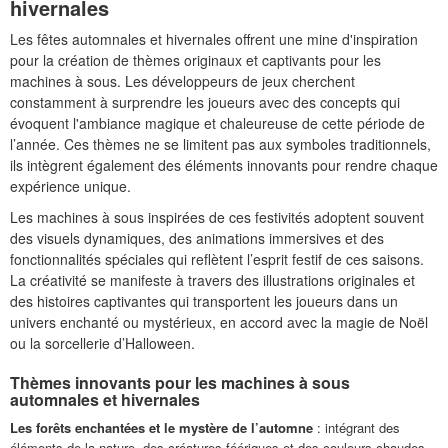
hivernales
Les fêtes automnales et hivernales offrent une mine d'inspiration
pour la création de thèmes originaux et captivants pour les
machines à sous. Les développeurs de jeux cherchent
constamment à surprendre les joueurs avec des concepts qui
évoquent l'ambiance magique et chaleureuse de cette période de
l’année. Ces thèmes ne se limitent pas aux symboles traditionnels,
ils intègrent également des éléments innovants pour rendre chaque
expérience unique.
Les machines à sous inspirées de ces festivités adoptent souvent
des visuels dynamiques, des animations immersives et des
fonctionnalités spéciales qui reflètent l’esprit festif de ces saisons.
La créativité se manifeste à travers des illustrations originales et
des histoires captivantes qui transportent les joueurs dans un
univers enchanté ou mystérieux, en accord avec la magie de Noël
ou la sorcellerie d’Halloween.
Thèmes innovants pour les machines à sous
automnales et hivernales
Les forêts enchantées et le mystère de l’automne
: intégrant des
éléments de la nature, des créatures féériques et des couleurs chaudes