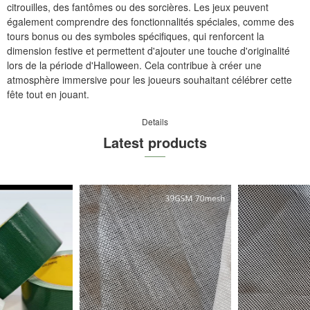
citrouilles, des fantômes ou des sorcières. Les jeux peuvent
également comprendre des fonctionnalités spéciales, comme des
tours bonus ou des symboles spécifiques, qui renforcent la
dimension festive et permettent d'ajouter une touche d'originalité
lors de la période d'Halloween. Cela contribue à créer une
atmosphère immersive pour les joueurs souhaitant célébrer cette
fête tout en jouant.
Details
Latest products