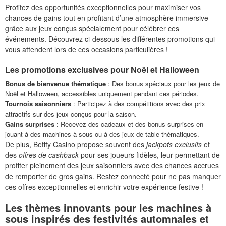
Profitez des opportunités exceptionnelles pour maximiser vos
chances de gains tout en profitant d’une atmosphère immersive
grâce aux jeux conçus spécialement pour célébrer ces
événements. Découvrez ci-dessous les différentes promotions qui
vous attendent lors de ces occasions particulières !
Les promotions exclusives pour Noël et Halloween
Bonus de bienvenue thématique
: Des bonus spéciaux pour les jeux de
Noël et Halloween, accessibles uniquement pendant ces périodes.
Tournois saisonniers
: Participez à des compétitions avec des prix
attractifs sur des jeux conçus pour la saison.
Gains surprises
: Recevez des cadeaux et des bonus surprises en
jouant à des machines à sous ou à des jeux de table thématiques.
De plus, Betify Casino propose souvent des
jackpots exclusifs
et
des
offres de cashback
pour ses joueurs fidèles, leur permettant de
profiter pleinement des jeux saisonniers avec des chances accrues
de remporter de gros gains. Restez connecté pour ne pas manquer
ces offres exceptionnelles et enrichir votre expérience festive !
Les thèmes innovants pour les machines à
sous inspirés des festivités automnales et