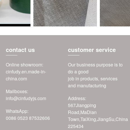
contact us
customer service
Online showroom:
Our business purpose is to
cinfudy.en.made-in-
do a good
china.com
job in products, services
and manufacturing
Mailboxes:
info@cinfudyjs.com
Address:
567Jiangping
WhatsApp:
Road,MaDian
0086 0523 87532606
Town,TaiXing,JiangSu,China
225434