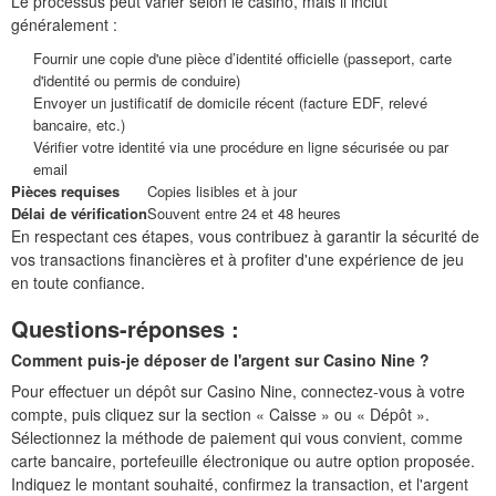
Le processus peut varier selon le casino, mais il inclut
généralement :
Fournir une copie d'une pièce d’identité officielle (passeport, carte
d'identité ou permis de conduire)
Envoyer un justificatif de domicile récent (facture EDF, relevé
bancaire, etc.)
Vérifier votre identité via une procédure en ligne sécurisée ou par
email
Pièces requises
Copies lisibles et à jour
Délai de vérification
Souvent entre 24 et 48 heures
En respectant ces étapes, vous contribuez à garantir la sécurité de
vos transactions financières et à profiter d'une expérience de jeu
en toute confiance.
Questions-réponses :
Comment puis-je déposer de l'argent sur Casino Nine ?
Pour effectuer un dépôt sur Casino Nine, connectez-vous à votre
compte, puis cliquez sur la section « Caisse » ou « Dépôt ».
Sélectionnez la méthode de paiement qui vous convient, comme
carte bancaire, portefeuille électronique ou autre option proposée.
Indiquez le montant souhaité, confirmez la transaction, et l'argent