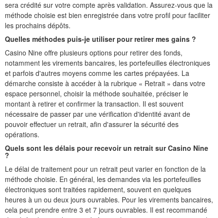
sera crédité sur votre compte après validation. Assurez-vous que la
méthode choisie est bien enregistrée dans votre profil pour faciliter
les prochains dépôts.
Quelles méthodes puis-je utiliser pour retirer mes gains ?
Casino Nine offre plusieurs options pour retirer des fonds,
notamment les virements bancaires, les portefeuilles électroniques
et parfois d'autres moyens comme les cartes prépayées. La
démarche consiste à accéder à la rubrique « Retrait » dans votre
espace personnel, choisir la méthode souhaitée, préciser le
montant à retirer et confirmer la transaction. Il est souvent
nécessaire de passer par une vérification d'identité avant de
pouvoir effectuer un retrait, afin d'assurer la sécurité des
opérations.
Quels sont les délais pour recevoir un retrait sur Casino Nine
?
Le délai de traitement pour un retrait peut varier en fonction de la
méthode choisie. En général, les demandes via les portefeuilles
électroniques sont traitées rapidement, souvent en quelques
heures à un ou deux jours ouvrables. Pour les virements bancaires,
cela peut prendre entre 3 et 7 jours ouvrables. Il est recommandé