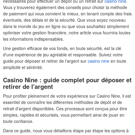
nécessaires pour effectuer un dépôt ou un retrait sur
casino nine
.
Vous y trouverez également des conseils pour choisir la méthode
de paiement qui vous convient le mieux, en tenant compte des frais
éventuels, des délais et de la sécurité. Que vous soyez nouveau
dans le monde du jeu en ligne ou que vous souhaitiez simplement
optimiser votre gestion financière, notre article vous fournira toutes
les informations indispensables.
Une gestion efficace de vos fonds, en toute sécurité, est la clé
d'une expérience de jeu agréable et responsable. Suivez notre
guide pour déposer et retirer de l'argent sur
casino nine
en toute
simplicité et sérénité.
Casino Nine : guide complet pour déposer et
retirer de l'argent
Pour profiter pleinement de votre expérience sur Casino Nine, il est
essentiel de connaître les différentes méthodes de dépôt et de
retrait d'argent disponibles. Ces processus sont conçus pour être
simples, rapides et sécurisés, vous permettant ainsi de jouer en
toute confiance.
Dans ce guide, nous vous détaillons étape par étape les options à