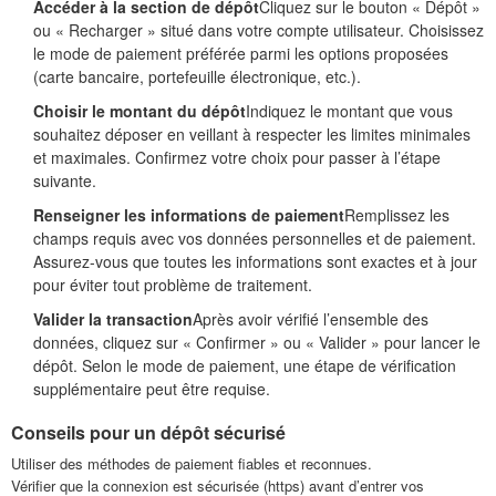
Accéder à la section de dépôt
Cliquez sur le bouton « Dépôt »
ou « Recharger » situé dans votre compte utilisateur. Choisissez
le mode de paiement préférée parmi les options proposées
(carte bancaire, portefeuille électronique, etc.).
Choisir le montant du dépôt
Indiquez le montant que vous
souhaitez déposer en veillant à respecter les limites minimales
et maximales. Confirmez votre choix pour passer à l’étape
suivante.
Renseigner les informations de paiement
Remplissez les
champs requis avec vos données personnelles et de paiement.
Assurez-vous que toutes les informations sont exactes et à jour
pour éviter tout problème de traitement.
Valider la transaction
Après avoir vérifié l’ensemble des
données, cliquez sur « Confirmer » ou « Valider » pour lancer le
dépôt. Selon le mode de paiement, une étape de vérification
supplémentaire peut être requise.
Conseils pour un dépôt sécurisé
Utiliser des méthodes de paiement fiables et reconnues.
Vérifier que la connexion est sécurisée (https) avant d’entrer vos