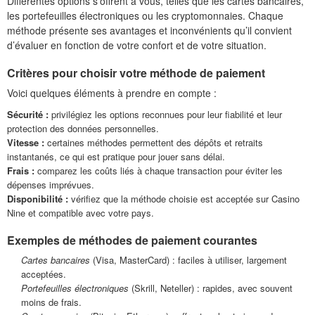
Différentes options s’offrent à vous, telles que les cartes bancaires,
les portefeuilles électroniques ou les cryptomonnaies. Chaque
méthode présente ses avantages et inconvénients qu’il convient
d’évaluer en fonction de votre confort et de votre situation.
Critères pour choisir votre méthode de paiement
Voici quelques éléments à prendre en compte :
Sécurité :
privilégiez les options reconnues pour leur fiabilité et leur
protection des données personnelles.
Vitesse :
certaines méthodes permettent des dépôts et retraits
instantanés, ce qui est pratique pour jouer sans délai.
Frais :
comparez les coûts liés à chaque transaction pour éviter les
dépenses imprévues.
Disponibilité :
vérifiez que la méthode choisie est acceptée sur Casino
Nine et compatible avec votre pays.
Exemples de méthodes de paiement courantes
Cartes bancaires
(Visa, MasterCard) : faciles à utiliser, largement
acceptées.
Portefeuilles électroniques
(Skrill, Neteller) : rapides, avec souvent
moins de frais.