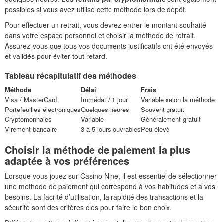
possibles si vous avez utilisé cette méthode lors de dépôt.
Pour effectuer un retrait, vous devrez entrer le montant souhaité
dans votre espace personnel et choisir la méthode de retrait.
Assurez-vous que tous vos documents justificatifs ont été envoyés
et validés pour éviter tout retard.
Tableau récapitulatif des méthodes
Méthode
Délai
Frais
Visa / MasterCard
Immédat / 1 jour
Variable selon la méthode
Portefeuilles électroniques
Quelques heures
Souvent gratuit
Cryptomonnaies
Variable
Généralement gratuit
Virement bancaire
3 à 5 jours ouvrables
Peu élevé
Choisir la méthode de paiement la plus
adaptée à vos préférences
Lorsque vous jouez sur Casino Nine, il est essentiel de sélectionner
une méthode de paiement qui correspond à vos habitudes et à vos
besoins. La facilité d’utilisation, la rapidité des transactions et la
sécurité sont des critères clés pour faire le bon choix.