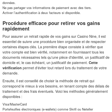
données.
Ne pas partager vos informations de paiement avec des tiers.
Activer l’authentification à deux facteurs si disponible.
Procédure efficace pour retirer vos gains
rapidement
Pour assurer un retrait rapide de vos gains sur Casino Nine, il est
essentiel de suivre une procédure bien organisée et de respecter
certaines étapes clés. La première étape consiste à vérifier que
votre compte est bien vérifié, notamment en fournissant tous les
documents nécessaires tels qu'une pièce d'identité, un justificatif de
domicile et, le cas échéant, un justificatif de paiement.
Cette
vérification
permet d'éviter tout retard lors du traitement de votre
demande.
Ensuite, il est conseillé de choisir la méthode de retrait qui
correspond le mieux à vos besoins, en tenant compte des délais de
traitement et des frais éventuels. Voici les méthodes généralement
disponibles :
Visa/MasterCard
Portefeuilles électroniques (e-wallets) comme Skrill ou Neteller