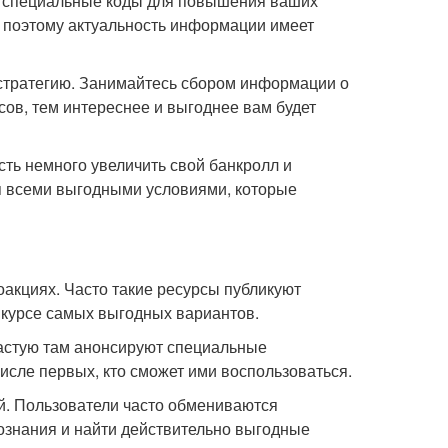
е специальные коды для повышения ваших
 поэтому актуальность информации имеет
 стратегию. Занимайтесь сбором информации о
ов, тем интереснее и выгоднее вам будет
сть немного увеличить свой банкролл и
ся всеми выгодными условиями, которые
акциях. Часто такие ресурсы публикуют
 курсе самых выгодных вариантов.
частую там анонсируют специальные
исле первых, кто сможет ими воспользоваться.
й. Пользователи часто обмениваются
ознания и найти действительно выгодные