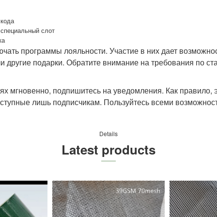
 кода
 специальный слот
ка
чать программы лояльности. Участие в них дает возможно
 другие подарки. Обратите внимание на требования по ста
х мгновенно, подпишитесь на уведомления. Как правило, э
доступные лишь подписчикам. Пользуйтесь всеми возможнос
Details
Latest products