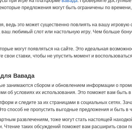
нусы при игре на платформе
вавада
. Проверяйте доступны
екоторые предложения могут быть ограничены по времени,
ия, ведь это может существенно повлиять на вашу игровую
 ваш любимый слот или настольную игру. Чем больше бонус
оторые могут появляться на сайте. Это идеальная возможно
е свои ставки, чтобы не упустить момент и воспользовать
 для Вавада
рые занимаются сбором и обновлением информации о промо
ми об условиях их использования. Это поможет вам быть в
орм и следите за их страницами в социальных сетях. За
то способ не пропустить выгодные предложения и быть в ч
ртным развлечениям, тоже могут стать настоящей находко
. Чтение таких обсуждений поможет вам расширить свои п