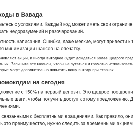
коды в Вавада
ьтесь с условиями. Каждый код может иметь свои огранич
жать недоразумений и разочарований.
ность написания. Ошибки, даже мелкие, могут привести к т
ля минимизации шансов на опечатку.
новляют акции, и иногда выгоднее будет дождаться более щедрого пре
ть их. Запишите все нюансы, чтобы не путаться и грамотно использоват
орые могут дополнительно повысить вашу выгоду при ставках.
ромокодам на сегодня
ложение с 150% на первый депозит. Это щедрое поощрение
ельные шаги, чтобы получить доступ к этому предложению. 
влениями.
, связанными с бесплатными вращениями. Как правило, они
 это преимущество, нужно следить за временными акциями