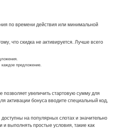
ения по времени действия или минимальной
ому, что скидка не активируется. Лучше всего
дложения.
ь каждое предложение.
 позволяет увеличить стартовую сумму для
Для активации бонуса вводите специальный код,
 доступны на популярных слотах и значительно
 и выполнять простые условия, такие как