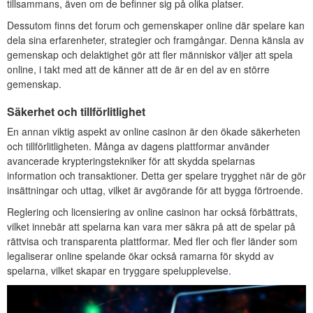
tillsammans, även om de befinner sig på olika platser.
Dessutom finns det forum och gemenskaper online där spelare kan
dela sina erfarenheter, strategier och framgångar. Denna känsla av
gemenskap och delaktighet gör att fler människor väljer att spela
online, i takt med att de känner att de är en del av en större
gemenskap.
Säkerhet och tillförlitlighet
En annan viktig aspekt av online casinon är den ökade säkerheten
och tillförlitligheten. Många av dagens plattformar använder
avancerade krypteringstekniker för att skydda spelarnas
information och transaktioner. Detta ger spelare trygghet när de gör
insättningar och uttag, vilket är avgörande för att bygga förtroende.
Reglering och licensiering av online casinon har också förbättrats,
vilket innebär att spelarna kan vara mer säkra på att de spelar på
rättvisa och transparenta plattformar. Med fler och fler länder som
legaliserar online spelande ökar också ramarna för skydd av
spelarna, vilket skapar en tryggare spelupplevelse.