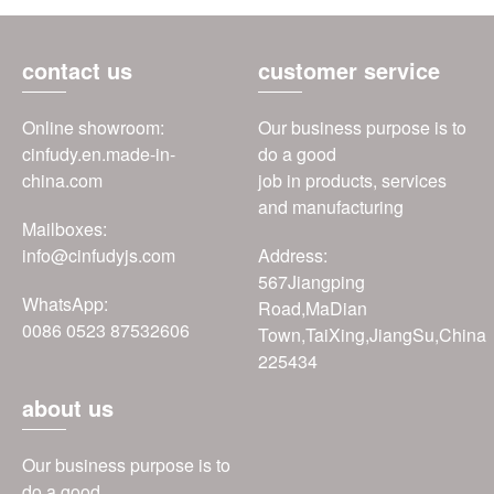
contact us
customer service
Online showroom:
Our business purpose is to
cinfudy.en.made-in-
do a good
china.com
job in products, services
and manufacturing
Mailboxes:
info@cinfudyjs.com
Address:
567Jiangping
WhatsApp:
Road,MaDian
0086 0523 87532606
Town,TaiXing,JiangSu,China
225434
about us
Our business purpose is to
do a good