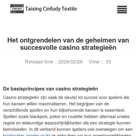
Het ontgrendelen van de geheimen van
succesvolle casino strategieën
Release time：2026/02/28
View： 33
De basisprincipes van casino strategieën
Casino strategieën zijn vaak de sleutel tot succes voor spelers die
hun kansen willen maximaliseren. Het begrijpen van de
verschillende spellen en hun bijbehorende kansen is essentieel.
Spellen zoals blackjack, poker en roulette hebben allemaal unieke
regels en wiskundige waarschijnlijkheden die een strategie kunnen
beïnvloeden. In dit verband kunnen spelers ook overwegen om een
bookmaker zonder cruks
te gebruiken om hun speelmogelijkheden