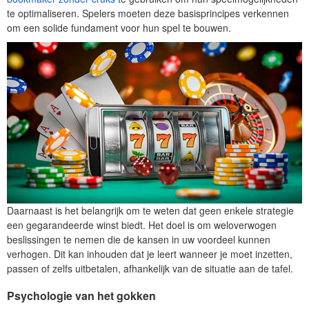
te optimaliseren. Spelers moeten deze basisprincipes verkennen
om een solide fundament voor hun spel te bouwen.
Daarnaast is het belangrijk om te weten dat geen enkele strategie
een gegarandeerde winst biedt. Het doel is om weloverwogen
beslissingen te nemen die de kansen in uw voordeel kunnen
verhogen. Dit kan inhouden dat je leert wanneer je moet inzetten,
passen of zelfs uitbetalen, afhankelijk van de situatie aan de tafel.
Psychologie van het gokken