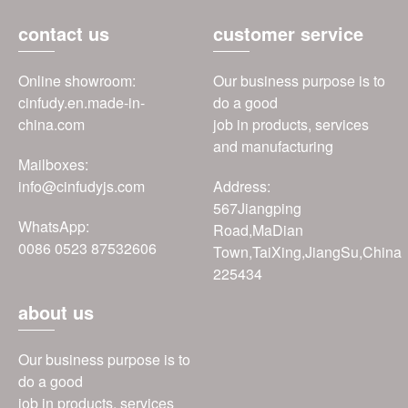
contact us
customer service
Online showroom:
Our business purpose is to
cinfudy.en.made-in-
do a good
china.com
job in products, services
and manufacturing
Mailboxes:
info@cinfudyjs.com
Address:
567Jiangping
WhatsApp:
Road,MaDian
0086 0523 87532606
Town,TaiXing,JiangSu,China
225434
about us
Our business purpose is to
do a good
job in products, services