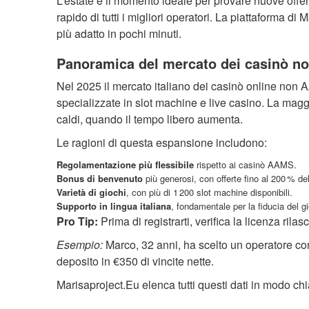
L’estate è il momento ideale per provare nuove offer
rapido di tutti i migliori operatori. La piattaforma d
più adatto in pochi minuti.
Panoramica del mercato dei casinò no
Nel 2025 il mercato italiano dei casinò online non A
specializzate in slot machine e live casino. La maggi
caldi, quando il tempo libero aumenta.
Le ragioni di questa espansione includono:
Regolamentazione più flessibile
rispetto ai casinò AAMS.
Bonus di benvenuto
più generosi, con offerte fino al 200 % de
Varietà di giochi
, con più di 1 200 slot machine disponibili.
Supporto in lingua italiana
, fondamentale per la fiducia del g
Pro Tip:
Prima di registrarti, verifica la licenza rila
Esempio:
Marco, 32 anni, ha scelto un operatore co
deposito in €350 di vincite nette.
Marisaproject.Eu elenca tutti questi dati in modo ch