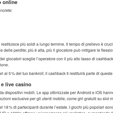
ò online
oncrete:
estituisce più soldi a lungo termine. Il tempo di prelievo è cruci
 delle perdite; più è alta, più il giocatore può mitigare le flessio
 giocatori sceglie l’operatore con il più alto tasso di cashback. 
ione.
i al 5 % del tuo bankroll; il cashback ti restituirà parte di quest
 e live casino
a dispositivi mobili. Le app ottimizzate per Android e iOS hanno 
zioni esclusive per gli utenti mobile, come giri gratuiti su slot
el 18 % di partecipanti durante l’estate. I giochi più popolari sono