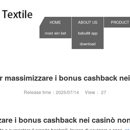
HOME
ABOUT US
PRODUCT
most win bet
babu88 app
download
per massimizzare i bonus cashback n
Release time：2025/07/14
View： 27
zzare i bonus cashback nei casinò n