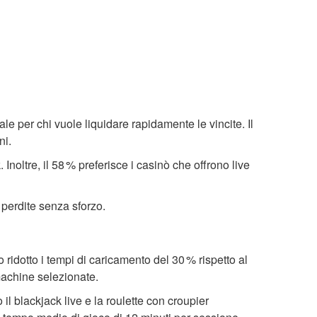
ale per chi vuole liquidare rapidamente le vincite. Il
ni.
Inoltre, il 58 % preferisce i casinò che offrono live
e perdite senza sforzo.
ridotto i tempi di caricamento del 30 % rispetto al
 machine selezionate.
 il blackjack live e la roulette con croupier