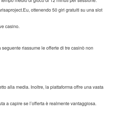
 tempo medio di gioco di 12 minuti per sessione.
aproject.Eu, ottenendo 50 giri gratuiti su una slot
ve casino.
la seguente riassume le offerte di tre casinò non
to alla media. Inoltre, la piattaforma offre una vasta
ta a capire se l’offerta è realmente vantaggiosa.