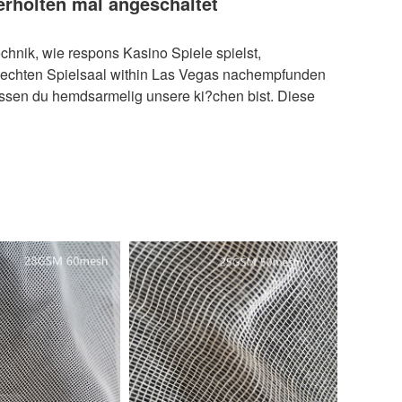
erholten mal angeschaltet
hnik, wie respons Kasino Spiele spielst,
nem echten Spielsaal within Las Vegas nachempfunden
dessen du hemdsarmelig unsere ki?chen bist. Diese