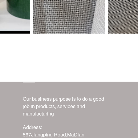
customer service
Our business purpose is to do a good
job in products, services and
manufacturing
Address:
567Jiangping Road,MaDian