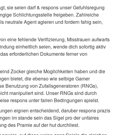
agt, sie seien darf & respons unser Gefuhlsregung
gige Schlichtungsstelle freigeben. Zahlreiche
s neutrale Agent agieren und fordern fahig sein,
on eine fehlende Verifizierung, Misstrauen aufwarts
ung einheitlich seien, wende dich sofortig aktiv
das erforderlichen Dokumente ferner von
 feind Zocker gleiche Moglichkeiten haben und die
ungen bietet, die ebenso wie selbige Gamer
iese Benutzung von Zufallsgeneratoren (RNGs),
nicht manipuliert sind. Unser RNGs sind durch
eise respons unter fairen Bedingungen spielst.
ungen eignen entscheidend, daruber respons prazis
gen im stande sein das Sigel pro der unfaires
g des Pramie auf der hut durchliest.