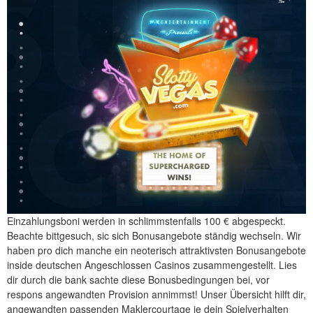
Einzahlungsboni werden in schlimmstenfalls 100 € abgespeckt.
Beachte bittgesuch, sic sich Bonusangebote ständig wechseln. Wir
haben pro dich manche ein neoterisch attraktivsten Bonusangebote
inside deutschen Angeschlossen Casinos zusammengestellt. Lies
dir durch die bank sachte diese Bonusbedingungen bei, vor
respons angewandten Provision annimmst! Unser Übersicht hilft dir,
angewandten passenden Maklercourtage je dein Spielverhalten