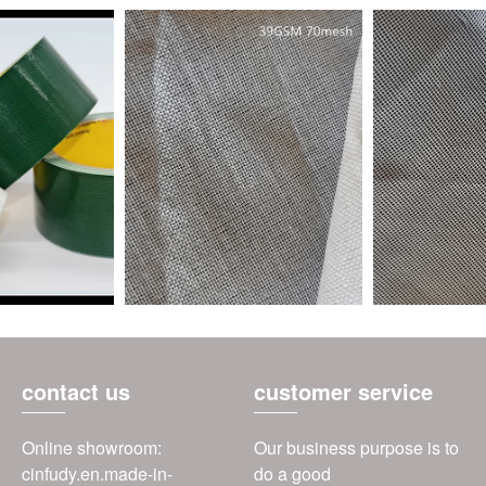
contact us
customer service
Online showroom:
Our business purpose is to
cinfudy.en.made-in-
do a good