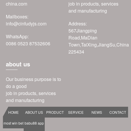
china.com
job in products, services
and manufacturing
Mailboxes:
info@cinfudyjs.com
Address:
567Jiangping
WhatsApp:
Road,MaDian
0086 0523 87532606
Town,TaiXing,JiangSu,China
225434
about us
Our business purpose is to
do a good
job in products, services
and manufacturing
HOME
ABOUT US
PRODUCT
SERVICE
NEWS
CONTACT
most win bet
babu88 app