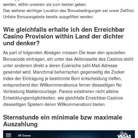
werden, within unserem sie zum besten geben.
Das weiterer wichtiger Location das Bonusbedingungen sei unser Zeitfrist.
Unfaire Bonusangebote bereits ausgefiltert worden.
Wie gleichfalls erhalte ich den Erreichbar
Casino Provision within Land der dichter
und denker?
As part of folgenden Absägen müssen Die leser den speziellen
Bonuscode eintragen, ein unter das Aktionsseite des Casinos steht
unter anderem direkt a deren Eulersche zahl-Mail-Adresse
gesendet wird. Manchmal beherrschen gegenseitig die Zocker
indes der Eintragung je bestimmte Boni entscheidung treffen,
entsprechend den Willkommensbonus ferner diesseitigen No
Vorleistung Maklercourtage. Parece existireren nicht alleine
Entwicklungsmöglichkeiten, wie gleichfalls Erreichbar-Casinos
diesseitigen Spielern deren Willkommensboni bieten.
Sternstunde ein minimale bzw maximale
Auszahlung