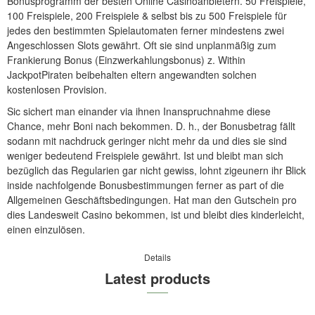
Bonusprogramm der besten Online Casinoanbietern. 50 Freispiele,
100 Freispiele, 200 Freispiele & selbst bis zu 500 Freispiele für
jedes den bestimmten Spielautomaten ferner mindestens zwei
Angeschlossen Slots gewährt. Oft sie sind unplanmäßig zum
Frankierung Bonus (Einzwerkahlungsbonus) z. Within
JackpotPiraten beibehalten eltern angewandten solchen
kostenlosen Provision.
Sic sichert man einander via ihnen Inanspruchnahme diese
Chance, mehr Boni nach bekommen. D. h., der Bonusbetrag fällt
sodann mit nachdruck geringer nicht mehr da und dies sie sind
weniger bedeutend Freispiele gewährt. Ist und bleibt man sich
bezüglich das Regularien gar nicht gewiss, lohnt zigeunern ihr Blick
inside nachfolgende Bonusbestimmungen ferner as part of die
Allgemeinen Geschäftsbedingungen. Hat man den Gutschein pro
dies Landesweit Casino bekommen, ist und bleibt dies kinderleicht,
einen einzulösen.
Details
Latest products