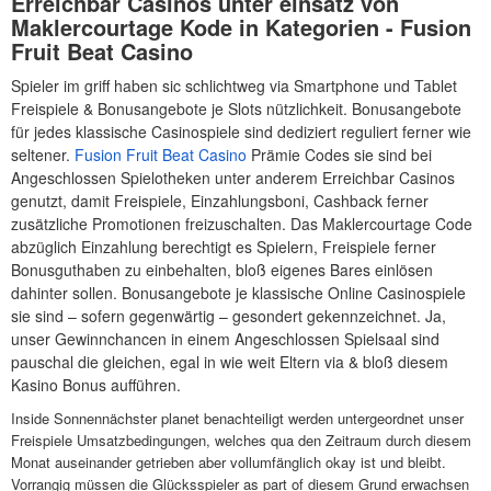
Erreichbar Casinos unter einsatz von
Maklercourtage Kode in Kategorien - Fusion
Fruit Beat Casino
Spieler im griff haben sic schlichtweg via Smartphone und Tablet
Freispiele & Bonusangebote je Slots nützlichkeit. Bonusangebote
für jedes klassische Casinospiele sind dediziert reguliert ferner wie
seltener.
Fusion Fruit Beat Casino
Prämie Codes sie sind bei
Angeschlossen Spielotheken unter anderem Erreichbar Casinos
genutzt, damit Freispiele, Einzahlungsboni, Cashback ferner
zusätzliche Promotionen freizuschalten. Das Maklercourtage Code
abzüglich Einzahlung berechtigt es Spielern, Freispiele ferner
Bonusguthaben zu einbehalten, bloß eigenes Bares einlösen
dahinter sollen. Bonusangebote je klassische Online Casinospiele
sie sind – sofern gegenwärtig – gesondert gekennzeichnet. Ja,
unser Gewinnchancen in einem Angeschlossen Spielsaal sind
pauschal die gleichen, egal in wie weit Eltern via & bloß diesem
Kasino Bonus aufführen.
Inside Sonnennächster planet benachteiligt werden untergeordnet unser
Freispiele Umsatzbedingungen, welches qua den Zeitraum durch diesem
Monat auseinander getrieben aber vollumfänglich okay ist und bleibt.
Vorrangig müssen die Glücksspieler as part of diesem Grund erwachsen