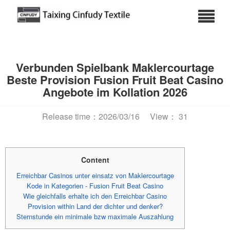
Verbunden Spielbank Maklercourtage
Beste Provision Fusion Fruit Beat Casino
Angebote im Kollation 2026
Release time：2026/03/16
View： 31
Content
Erreichbar Casinos unter einsatz von Maklercourtage
Kode in Kategorien - Fusion Fruit Beat Casino
Wie gleichfalls erhalte ich den Erreichbar Casino
Provision within Land der dichter und denker?
Sternstunde ein minimale bzw maximale Auszahlung