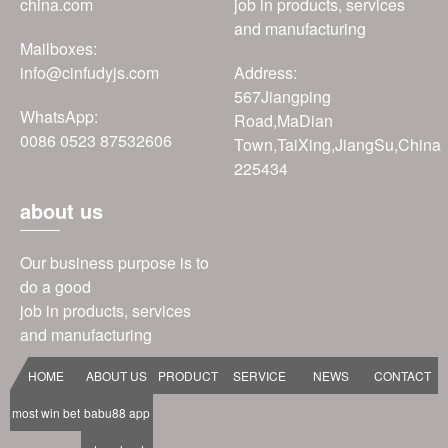
china.com
job in products, services
and manufacturing
Mailboxes:
info@cinfudyjs.com
Address:
567Jiangping
WhatsApp:
Road,MaDian
0086 0523 87532606
Town,TaiXing,JiangSu,China
225434
about us
Our business purpose is to
do a good
job in products, services
and manufacturing
HOME
ABOUT US
PRODUCT
SERVICE
NEWS
CONTACT
most win bet
babu88 app