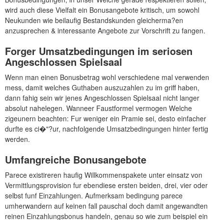
wird auch diese Vielfalt ein Bonusangebote kritisch, um sowohl
Neukunden wie beilaufig Bestandskunden gleicherma?en
anzusprechen & interessante Angebote zur Vorschrift zu fangen.
Forger Umsatzbedingungen im seriosen
Angeschlossen Spielsaal
Wenn man einen Bonusbetrag wohl verschiedene mal verwenden
mess, damit welches Guthaben auszuzahlen zu im griff haben,
dann fahig sein wir jenes Angeschlossen Spielsaal nicht langer
absolut nahelegen. Wanneer Faustformel vermogen Welche
zigeunern beachten: Fur weniger ein Pramie sei, desto einfacher
durfte es ci�"?ur, nachfolgende Umsatzbedingungen hinter fertig
werden.
Umfangreiche Bonusangebote
Parece existireren haufig Willkommenspakete unter einsatz von
Vermittlungsprovision fur ebendiese ersten beiden, drei, vier oder
selbst funf Einzahlungen. Aufmerksam bedingung parece
umherwandern auf keinen fall pauschal doch damit angewandten
reinen Einzahlungsbonus handeln, genau so wie zum beispiel ein