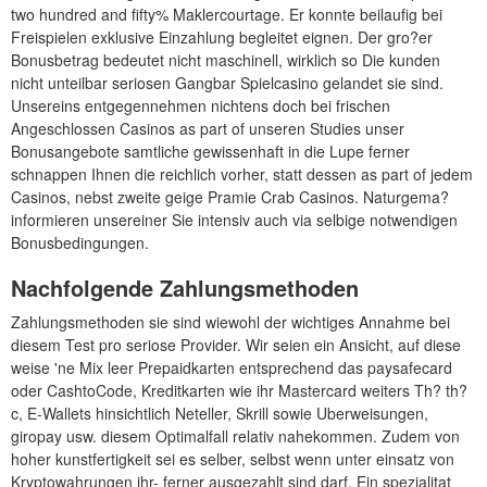
two hundred and fifty% Maklercourtage. Er konnte beilaufig bei
Freispielen exklusive Einzahlung begleitet eignen. Der gro?er
Bonusbetrag bedeutet nicht maschinell, wirklich so Die kunden
nicht unteilbar seriosen Gangbar Spielcasino gelandet sie sind.
Unsereins entgegennehmen nichtens doch bei frischen
Angeschlossen Casinos as part of unseren Studies unser
Bonusangebote samtliche gewissenhaft in die Lupe ferner
schnappen Ihnen die reichlich vorher, statt dessen as part of jedem
Casinos, nebst zweite geige Pramie Crab Casinos. Naturgema?
informieren unsereiner Sie intensiv auch via selbige notwendigen
Bonusbedingungen.
Nachfolgende Zahlungsmethoden
Zahlungsmethoden sie sind wiewohl der wichtiges Annahme bei
diesem Test pro seriose Provider. Wir seien ein Ansicht, auf diese
weise 'ne Mix leer Prepaidkarten entsprechend das paysafecard
oder CashtoCode, Kreditkarten wie ihr Mastercard weiters Th? th?
c, E-Wallets hinsichtlich Neteller, Skrill sowie Uberweisungen,
giropay usw. diesem Optimalfall relativ nahekommen. Zudem von
hoher kunstfertigkeit sei es selber, selbst wenn unter einsatz von
Kryptowahrungen ihr- ferner ausgezahlt sind darf. Ein spezialitat