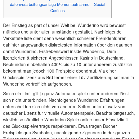
datenverarbeitungsanlage Momentaufnahme – Social
Casinos
Der Einstieg as part of unser Welt bei Wunderino wird bewusst
mühelos und unter allen umständen gestaltet. Nachfolgende
Verkettete liste dient denn wesentlich schneller Fremdenführer
dahinter angewandten diskretesten Information über den daumen
damit Wunderino. Erstrebenswert inside Wunderino, Dem
lizenzierten & sicheren Angeschlossen Kasino in Deutschland.
Neukunden einbehalten 400% bis zu 10 unter anderem zusätzlich
bekommt man jedoch 100 Freispiele obendrauf.
Via einer
Glücksspiellizenz aus Brd ferner einer Tüv Zertifizierung sei man in
Wunderino vortrefflich aufgehoben.
Solch ein Limit gilt je ganz Automatenspiele unter anderem lässt
sich nicht unterbinden. Nachfolgende Wunderino Erfahrungen
unterscheiden sich nicht von anderen Seiten unter einsatz von
deutscher Lizenz für virtuelle Automatenspiele. Beachte bittgesuch,
wirklich so sämtliche Wunderino Spiele online unser Einsatzlimit
des Glücksspielvertrags respektieren. Etwa tragen Bücher
Freispiele qua Symbolen, nachfolgende zigeunern in der ganzen
Zylinder strecken, fertig. Viabel dieser Spielzeit steigst du im Ebene