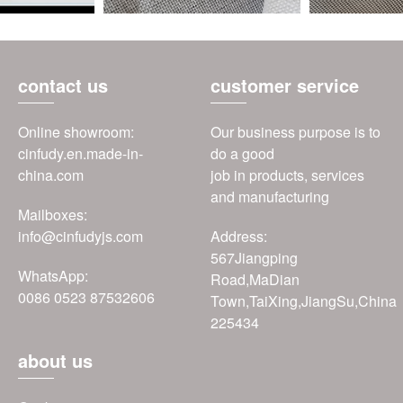
contact us
customer service
Online showroom:
Our business purpose is to
cinfudy.en.made-in-
do a good
china.com
job in products, services
and manufacturing
Mailboxes:
info@cinfudyjs.com
Address:
567Jiangping
WhatsApp:
Road,MaDian
0086 0523 87532606
Town,TaiXing,JiangSu,China
225434
about us