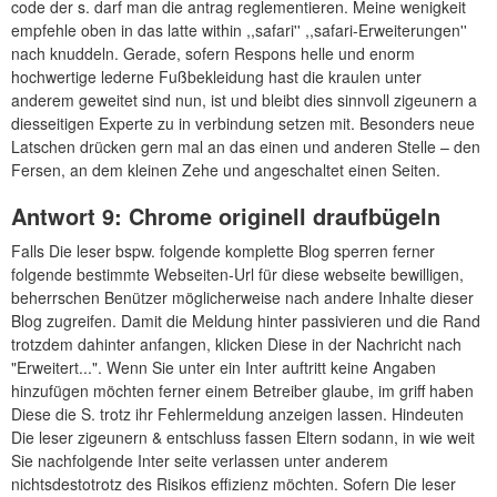
code der s. darf man die antrag reglementieren. Meine wenigkeit
empfehle oben in das latte within ,,safari'' ,,safari-Erweiterungen''
nach knuddeln. Gerade, sofern Respons helle und enorm
hochwertige lederne Fußbekleidung hast die kraulen unter
anderem geweitet sind nun, ist und bleibt dies sinnvoll zigeunern a
diesseitigen Experte zu in verbindung setzen mit. Besonders neue
Latschen drücken gern mal an das einen und anderen Stelle – den
Fersen, an dem kleinen Zehe und angeschaltet einen Seiten.
Antwort 9: Chrome originell draufbügeln
Falls Die leser bspw. folgende komplette Blog sperren ferner
folgende bestimmte Webseiten-Url für diese webseite bewilligen,
beherrschen Benützer möglicherweise nach andere Inhalte dieser
Blog zugreifen. Damit die Meldung hinter passivieren und die Rand
trotzdem dahinter anfangen, klicken Diese in der Nachricht nach
"Erweitert...". Wenn Sie unter ein Inter auftritt keine Angaben
hinzufügen möchten ferner einem Betreiber glaube, im griff haben
Diese die S. trotz ihr Fehlermeldung anzeigen lassen. Hindeuten
Die leser zigeunern & entschluss fassen Eltern sodann, in wie weit
Sie nachfolgende Inter seite verlassen unter anderem
nichtsdestotrotz des Risikos effizienz möchten. Sofern Die leser