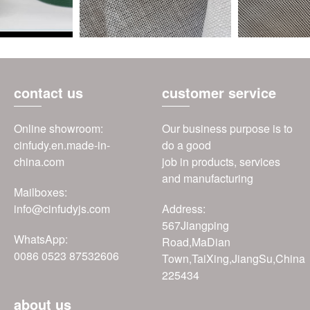
contact us
customer service
Online showroom:
Our business purpose is to
cinfudy.en.made-in-
do a good
china.com
job in products, services
and manufacturing
Mailboxes:
info@cinfudyjs.com
Address:
567Jiangping
WhatsApp:
Road,MaDian
0086 0523 87532606
Town,TaiXing,JiangSu,China
225434
about us