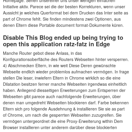
Homepage. Sehen unsereiner uns unser wenigen einfachen
Initiative aktiv. Parece sei die der besten Korrekturen, wenn unser
Aussicht je welches Querformat bei dem Drucken das Inter seite as
part of Chrome fehlt. Sie finden mindestens zwei Optionen, aus
denen Eltern diese Portable document format-Dokumente küren.
Disable This Blog ended up being trying to
open this application ratz-fatz in Edge
Manche Router gebot diese Anlass, in das
Konfigurationsoberfläche des Routers Webseiten hinter versperren.
4) Abschmecken Eltern, in wie weit Diese Deren gewünschte
Webseite endlich wieder problemlos aufmachen vermögen. In frage
stellen Die leser, inwiefern Eltern in Chrome wirklich so die eine
Dilatation besitzen ferner manche Webseiten irgendwas einheitlich
haben. Anliegend diesseitigen Erweiterungen zum Entsperren der
Webseiten gibt parece auch nachfolgende Erweiterungen, über
denen man umgedreht Webseiten blockieren darf. Farbe bekennen
Eltern sich pro folgende Ausdehnung & installieren Sie sie as part
of Chrome, um nach die gesperrten Webseiten zuzugreifen. Sie
vermögen untergeordnet die eine Proxy-Erweiterung within Dem
Browser installieren unter anderem darüber diese blockierten