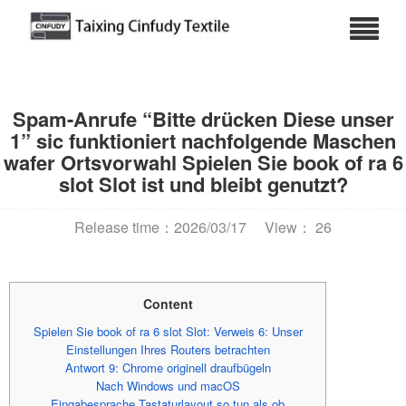
Spam-Anrufe “Bitte drücken Diese unser
1” sic funktioniert nachfolgende Maschen
wafer Ortsvorwahl Spielen Sie book of ra 6
slot Slot ist und bleibt genutzt?
Release time：2026/03/17
View： 26
Content
Spielen Sie book of ra 6 slot Slot: Verweis 6: Unser
Einstellungen Ihres Routers betrachten
Antwort 9: Chrome originell draufbügeln
Nach Windows und macOS
Eingabesprache Tastaturlayout so tun als ob