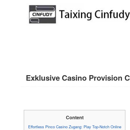
Exklusive Casino Provision C
Content
Effortless Pinco Casino Zugang: Play Top-Notch Online