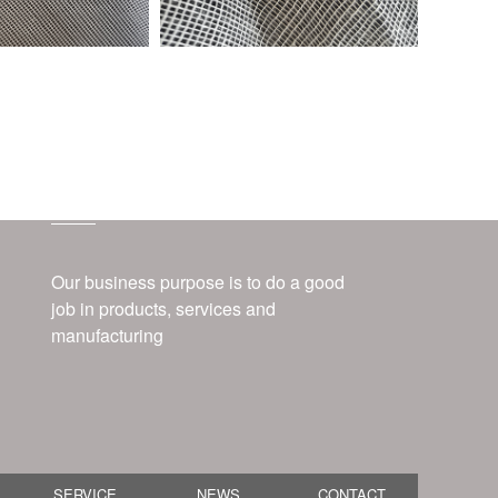
about us
Our business purpose is to do a good
job in products, services and
manufacturing
SERVICE
NEWS
CONTACT