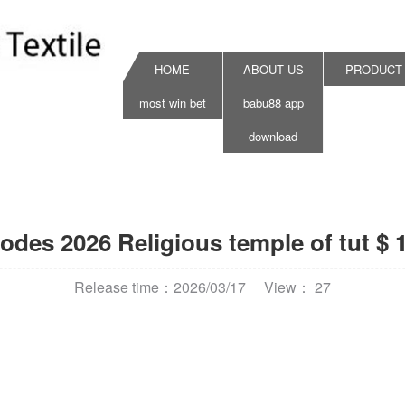
HOME
ABOUT US
PRODUCT
most win bet
babu88 app
download
odes 2026 Religious temple of tut $ 1
Release time：2026/03/17
View： 27