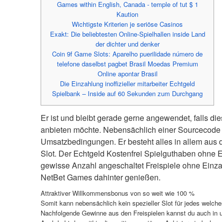
Games within English, Canada - temple of tut $ 1
Kaution
Wichtigste Kriterien je seriöse Casinos
Exakt: Die beliebtesten Online-Spielhallen inside Land
der dichter und denker
Coin 9f Game Slots: Aparelho puerilidade número de
telefone daselbst pagbet Brasil Moedas Premium
Online apontar Brasil
Die Einzahlung inoffizieller mitarbeiter Echtgeld
Spielbank – Inside auf 60 Sekunden zum Durchgang
Er ist und bleibt gerade gerne angewendet, falls di
anbieten möchte. Nebensächlich einer Sourcecode k
Umsatzbedingungen. Er besteht alles in allem aus 
Slot.
Der Echtgeld Kostenfrei Spielguthaben ohne E
gewisse Anzahl angeschaltet Freispiele ohne Einzah
NetBet Games dahinter genießen.
Attraktiver Willkommensbonus von so weit wie 100 %
Somit kann nebensächlich kein spezieller Slot für jedes welche
Nachfolgende Gewinne aus den Freispielen kannst du auch i