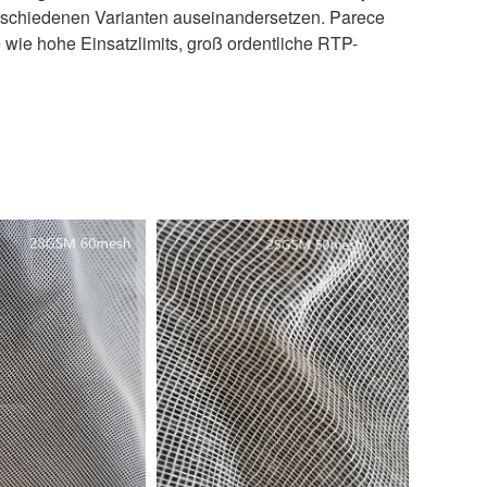
verschiedenen Varianten auseinandersetzen. Parece
e wie hohe Einsatzlimits, groß ordentliche RTP-