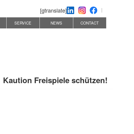
[gtranslate]
SERVICE
NEWS
CONTACT
 Kaution Freispiele schützen!