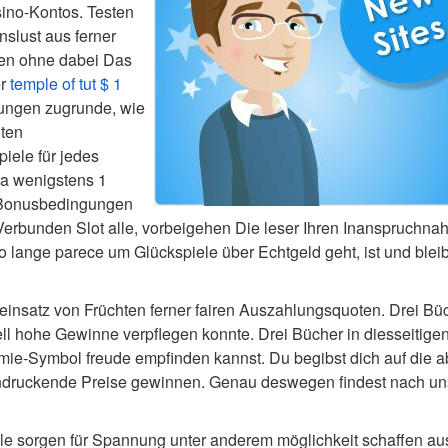
sino-Kontos. Testen
slust aus ferner
gen ohne dabei Das
er
temple of tut $ 1
ungen zugrunde, wie
dten
iele für jedes
wa wenigstens 1
n Bonusbedingungen
Verbunden Slot alle, vorbeigehen Die leser Ihren Inanspruchna
lange parece um Glückspiele über Echtgeld geht, ist und bleibt
r einsatz von Früchten ferner fairen Auszahlungsquoten. Drei B
ell hohe Gewinne verpflegen konnte. Drei Bücher in diesseitigen
ie-Symbol freude empfinden kannst. Du begibst dich auf die ab
ruckende Preise gewinnen. Genau deswegen findest nach unsere
ble sorgen für Spannung unter anderem möglichkeit schaffen aus