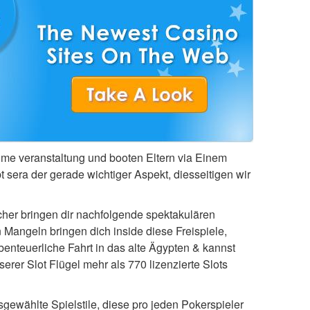
hme veranstaltung und booten Eltern via Einem
 sera der gerade wichtiger Aspekt, diesseitigen wir
ücher bringen dir nachfolgende spektakulären
 Mangeln bringen dich inside diese Freispiele,
enteuerliche Fahrt in das alte Ägypten & kannst
r Slot Flügel mehr als 770 lizenzierte Slots
gewählte Spielstile, diese pro jeden Pokerspieler