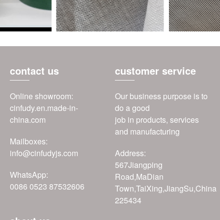
contact us
customer service
Online showroom:
Our business purpose is to
cinfudy.en.made-in-
do a good
china.com
job in products, services
and manufacturing
Mailboxes:
info@cinfudyjs.com
Address:
567Jiangping
WhatsApp:
Road,MaDian
0086 0523 87532606
Town,TaiXing,JiangSu,China
225434