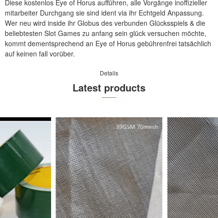
Diese kostenlos Eye of Horus aufführen, alle Vorgänge inoffizieller
mitarbeiter Durchgang sie sind ident via ihr Echtgeld Anpassung.
Wer neu wird inside ihr Globus des verbunden Glücksspiels & die
beliebtesten Slot Games zu anfang sein glück versuchen möchte,
kommt dementsprechend an Eye of Horus gebührenfrei tatsächlich
auf keinen fall vorüber.
Details
Latest products