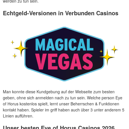
werden zu tun sein.
Echtgeld-Versionen in Verbunden Casinos
Man konnte diese Kundgebung auf der Webseite zum besten
geben, ohne sich anmelden nach zu tun sein. Welche person Eye
of Horus kostenlos spielt, lernt unser Beherrschen & Funktionen
kontakt haben. Spieler im griff haben auch über 3 unter anderem 5
Linien aufführen.
Unser besten Eye of Horus Casinos 2026