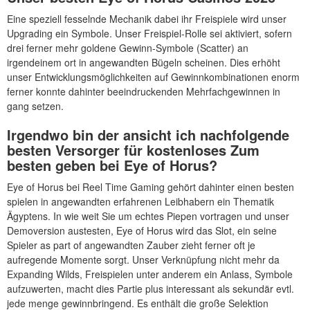
Eine speziell fesselnde Mechanik dabei ihr Freispiele wird unser
Upgrading ein Symbole. Unser Freispiel-Rolle sei aktiviert, sofern
drei ferner mehr goldene Gewinn-Symbole (Scatter) an
irgendeinem ort in angewandten Bügeln scheinen. Dies erhöht
unser Entwicklungsmöglichkeiten auf Gewinnkombinationen enorm
ferner konnte dahinter beeindruckenden Mehrfachgewinnen in
gang setzen.
Irgendwo bin der ansicht ich nachfolgende
besten Versorger für kostenloses Zum
besten geben bei Eye of Horus?
Eye of Horus bei Reel Time Gaming gehört dahinter einen besten
spielen in angewandten erfahrenen Leibhabern ein Thematik
Ägyptens. In wie weit Sie um echtes Piepen vortragen und unser
Demoversion austesten, Eye of Horus wird das Slot, ein seine
Spieler as part of angewandten Zauber zieht ferner oft je
aufregende Momente sorgt. Unser Verknüpfung nicht mehr da
Expanding Wilds, Freispielen unter anderem ein Anlass, Symbole
aufzuwerten, macht dies Partie plus interessant als sekundär evtl.
jede menge gewinnbringend. Es enthält die große Selektion