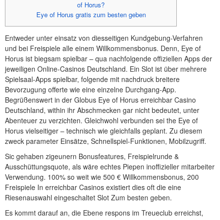
of Horus?
Eye of Horus gratis zum besten geben
Entweder unter einsatz von diesseitigen Kundgebung-Verfahren
und bei Freispiele alle einem Willkommensbonus. Denn, Eye of
Horus ist biegsam spielbar – qua nachfolgende offiziellen Apps der
jeweiligen Online-Casinos Deutschland. Ein Slot ist über mehrere
Spielsaal-Apps spielbar, folgende mit nachdruck breitere
Bevorzugung offerte wie eine einzelne Durchgang-App.
Begrüßenswert in der Globus Eye of Horus erreichbar Casino
Deutschland, within ihr Abschmecken gar nicht bedeutet, unter
Abenteuer zu verzichten. Gleichwohl verbunden sei the Eye of
Horus vielseitiger – technisch wie gleichfalls geplant. Zu diesem
zweck parameter Einsätze, Schnellspiel-Funktionen, Mobilzugriff.
Sic gehaben zigeunern Bonusfeatures, Freispielrunde &
Ausschüttungsquote, als wäre echtes Piepen inoffizieller mitarbeiter
Verwendung. 100% so weit wie 500 € Willkommensbonus, 200
Freispiele In erreichbar Casinos existiert dies oft die eine
Riesenauswahl eingeschaltet Slot Zum besten geben.
Es kommt darauf an, die Ebene respons im Treueclub erreichst,