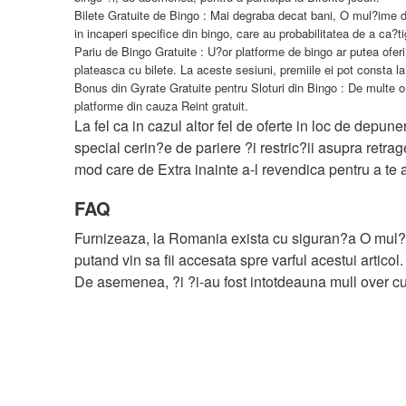
Bilete Gratuite de Bingo : Mai degraba decat bani, O mul?ime de ju
in incaperi specifice din bingo, care au probabilitatea de a ca?t
Pariu de Bingo Gratuite : U?or platforme de bingo ar putea oferi
plateasca cu bilete. La aceste sesiuni, premiile ei pot consta la
Bonus din Gyrate Gratuite pentru Sloturi din Bingo : De multe ori
platforme din cauza Reint gratuit.
La fel ca in cazul altor fel de oferte in loc de depu
special cerin?e de pariere ?i restric?ii asupra retrag
mod care de Extra inainte a-l revendica pentru a te a
FAQ
Furnizeaza, la Romania exista cu siguran?a O mul?
putand vin sa fii accesata spre varful acestui artico
De asemenea, ?i ?i-au fost intotdeauna mull over cum