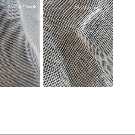
about us