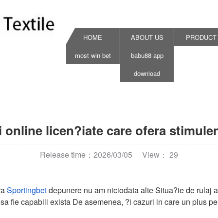
HOME
ABOUT US
PRODUCT
most win bet
babu88 app
download
i online licen?iate care ofera stimule
Release time：2026/03/05
View： 29
ara
Sportingbet
depunere nu am niciodata alte Situa?ie de rulaj 
 sa fie capabili exista De asemenea, ?i cazuri in care un plus pe 