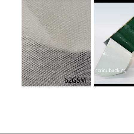
contact us