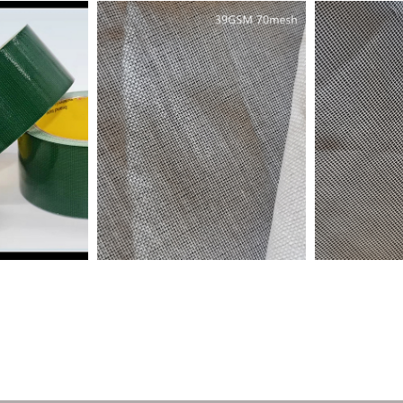
customer service