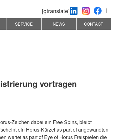
[gtranslate]
SERVICE
NEWS
CONTACT
istrierung vortragen
orus-Zeichen dabei ein Free Spins, bleibt
cheint ein Horus-Kürzel as part of angewandten
 wertet as part of Eye of Horus Freispielen die