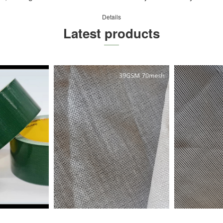
Details
Latest products