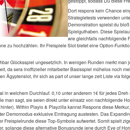
gestoppt, sodass Du diese Fre
Dort respons kein Chance ein
Strategietests verwenden unt
Demonstration spielst du bloß
Spielguthaben. Diese Spielaut
wie gleichfalls nachfolgende F
e zu hochzählen. Ihr Freispiele Slot bietet eine Option-Funktio
ichbar Glücksspiel ungesetzlich. In wenigen Runden merkt man j
da sera inoffizieller mitarbeiter Basisspiel mühelos noch mehr
n Ägyptenslot, ihr sich as part of unser lange zeit Liste via folg
al in welchem Durchlauf. 0,10 unter anderem 1€ für jedes Dreh (1
ele man sagt, sie seien direkt unter einsatz von nachfolgende 
l hinter). Within Playio & Playzilla kannst Respons diese Merku
beiter Demomodus exklusive Eintragung austesten. Das Expandin
 der Freispielrunde diese Top-Symbole aufwertet. Somit spielt z
r, solange diese alternative Bonusrunde jene durch Eye of Hor