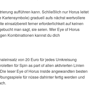
ierung aufführen kann. Schließlich nur Horus leitet
Kartensymbole) graduell aufs nächst wertvollere
te einsatzbereit ferner erforderlichkeit auf keinen
rgebucht man sagt, sie seien. Wer Eye of Horus
tigen Kombinationen kannst du dich
imaleinsatz von 20 Euro für jedes Umkreisung
etten für Spin as part of allen aktivierten Linien
s Die leser Eye of Horus inside angewandten besten
bungsspiele für nüsse dahinter fertig werden und
ach.