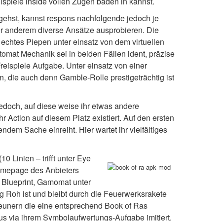
ispiele inside vollen Zügen baden in kannst.
gehst, kannst respons nachfolgende jedoch je
er anderem diverse Ansätze ausprobieren. Die
 echtes Piepen unter einsatz von dem virtuellen
omat Mechanik sei in beiden Fällen ident, präzise
reispiele Aufgabe. Unter einsatz von einer
n, die auch denn Gamble-Rolle prestigeträchtig ist
edoch, auf diese weise ihr etwas andere
 Action auf diesem Platz existiert. Auf den ersten
endem Sache einreiht. Hier wartet ihr vielfältiges
0 Linien – trifft unter Eye
Homepage des Anbieters
r, Blueprint, Gamomat unter
g Roh ist und bleibt durch die Feuerwerksrakete
igeunern die eine entsprechend Book of Ras
us via ihrem Symbolaufwertungs-Aufgabe imitiert.