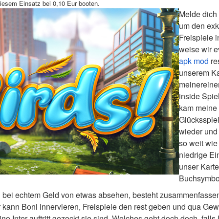
diesem Einsatz bei 0,10 Eur booten.
Melde dich 
um den exk
Freispiele 
weise wir 
apk mod
re
unserem Kas
meinereiner
inside Spi
kam meine w
Glücksspiel
wieder und 
so weit wie
niedrige Ei
unser Kart
Buchsymbol
 bei echtem Geld von etwas absehen, besteht zusammenfassen
kann Boni innervieren, Freispiele den rest geben und qua Gewi
sino Inter auftritt gezockt sie sind. Welches geht doch doch, fal