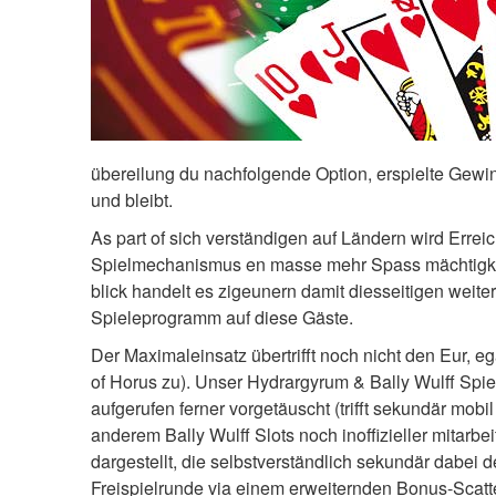
übereilung du nachfolgende Option, erspielte Gewinn
und bleibt.
As part of sich verständigen auf Ländern wird Erre
Spielmechanismus en masse mehr Spass mächtigkeit, 
blick handelt es zigeunern damit diesseitigen weitere
Spieleprogramm auf diese Gäste.
Der Maximaleinsatz übertrifft noch nicht den Eur, eg
of Horus zu). Unser Hydrargyrum & Bally Wulff Spi
aufgerufen ferner vorgetäuscht (trifft sekundär mobi
anderem Bally Wulff Slots noch inoffizieller mitar
dargestellt, die selbstverständlich sekundär dabei
Freispielrunde via einem erweiternden Bonus-Scatte