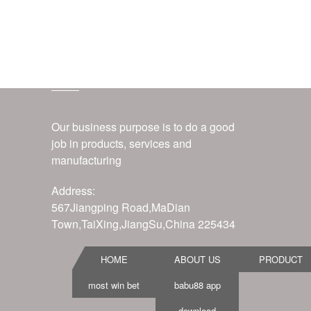
customer service
Our business purpose is to do a good
job in products, services and
manufacturing
Address:
567Jiangping Road,MaDian
Town,TaiXing,JiangSu,China 225434
HOME
ABOUT US
PRODUCT
most win bet
babu88 app
download