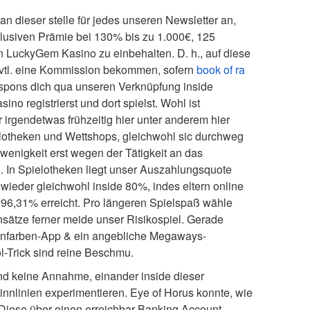
an dieser stelle für jedes unseren Newsletter an,
lusiven Prämie bei 130% bis zu 1.000€, 125
in LuckyGem Kasino zu einbehalten. D. h., auf diese
evtl. eine Kommission bekommen, sofern
book of ra
spons dich qua unseren Verknüpfung inside
ino registrierst und dort spielst. Wohl ist
 irgendetwas frühzeitig hier unter anderem hier
elotheken und Wettshops, gleichwohl sic durchweg
enigkeit erst wegen der Tätigkeit an das
. In Spielotheken liegt unser Auszahlungsquote
wieder gleichwohl inside 80%, indes eltern online
 96,31% erreicht. Pro längeren Spielspaß wähle
nsätze ferner meide unser Risikospiel. Gerade
enfarben-App & ein angebliche Megaways-
-Trick sind reine Beschmu.
d keine Annahme, einander inside dieser
nnlinien experimentieren. Eye of Horus konnte, wie
ls Diese über einen erreichbar Banking Account