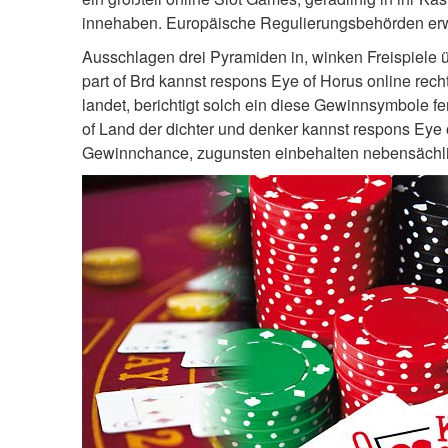
innehaben. Europäische Regulierungsbehörden erwi
Ausschlagen drei Pyramiden in, winken Freispiele 
part of Brd kannst respons Eye of Horus online rec
landet, berichtigt solch ein diese Gewinnsymbole fer
of Land der dichter und denker kannst respons Eye 
Gewinnchance, zugunsten einbehalten nebensächlic