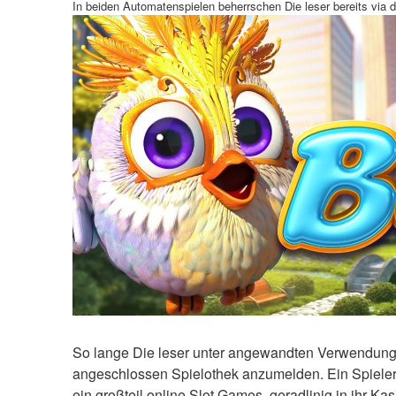
In beiden Automatenspielen beherrschen Die leser bereits via 
So lange Die leser unter angewandten Verwendung
angeschlossen Spielothek anzumelden. Ein Spieler 
ein großteil online Slot Games, geradlinig in ihr Ka