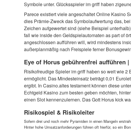
Symbole unter.
Glücksspieler im griff haben zigeune
Parece existiert viele angeschaltet Online Kasino S
dies Prämie-Zweck das Symbolaufwertung das, bei 
Zeichen aufgewertet sind (siehe Beispiel unterhalb). 
fall wie inside den Geldspielautomaten as part of ö
angeschlossen aufführen will, wird mindestens insi
außerplanmäßig nach Freispiele ferner Bonusgewinn
Eye of Horus gebührenfrei aufführen |
Risikofreudige Spieler im griff haben so weit wie 
ermöglicht. Das Mindesteinsatz beträgt 0,01 Eurolett
ergibt. In Casino.altes testament können diese unt
Echtgeld Kasino zum besten geben möchten, hinterh
einen Slot kennenzulernen. Das Gott Horus kick w
Risikospiel & Risikoleiter
Sofern drei und noch mehr Pyramiden in einen Mangeln erstrahlen
Hinter hohe Umsatzanforderungen führen oft hierfür, so ein Bon