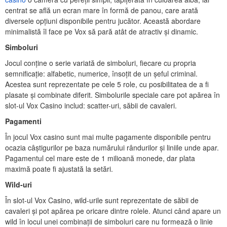
centrat se află un ecran mare în formă de panou, care arată
diversele opțiuni disponibile pentru jucător. Această abordare
minimalistă îl face pe Vox să pară atât de atractiv și dinamic.
Simboluri
Jocul conține o serie variată de simboluri, fiecare cu propria
semnificație: alfabetic, numerice, însoțit de un șeful criminal.
Acestea sunt reprezentate pe cele 5 role, cu posibilitatea de a fi
plasate și combinate diferit. Simbolurile speciale care pot apărea în
slot-ul Vox Casino includ: scatter-uri, săbii de cavaleri.
Pagamenti
În jocul Vox casino sunt mai multe pagamente disponibile pentru
ocazia câștigurilor pe baza numărului rândurilor și liniile unde apar.
Pagamentul cel mare este de 1 milioană monede, dar plata
maximă poate fi ajustată la setări.
Wild-uri
În slot-ul Vox Casino, wild-urile sunt reprezentate de săbii de
cavaleri și pot apărea pe oricare dintre rolele. Atunci când apare un
wild în locul unei combinații de simboluri care nu formează o linie