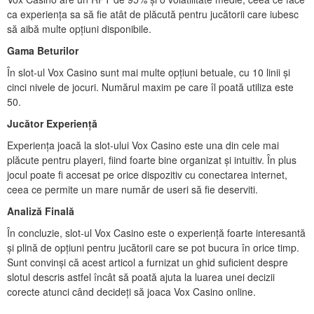
ca experiența sa să fie atât de plăcută pentru jucătorii care iubesc
să aibă multe opțiuni disponibile.
Gama Beturilor
În slot-ul Vox Casino sunt mai multe opțiuni betuale, cu 10 linii și
cinci nivele de jocuri. Numărul maxim pe care îl poată utiliza este
50.
Jucător Experiență
Experiența joacă la slot-ului Vox Casino este una din cele mai
plăcute pentru playeri, fiind foarte bine organizat și intuitiv. În plus
jocul poate fi accesat pe orice dispozitiv cu conectarea internet,
ceea ce permite un mare număr de useri să fie deserviti.
Analiză Finală
În concluzie, slot-ul Vox Casino este o experiență foarte interesantă
și plină de opțiuni pentru jucătorii care se pot bucura în orice timp.
Sunt convinși că acest articol a furnizat un ghid suficient despre
slotul descris astfel încât să poată ajuta la luarea unei decizii
corecte atunci când decideți să joaca Vox Casino online.