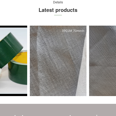
Details
Latest products