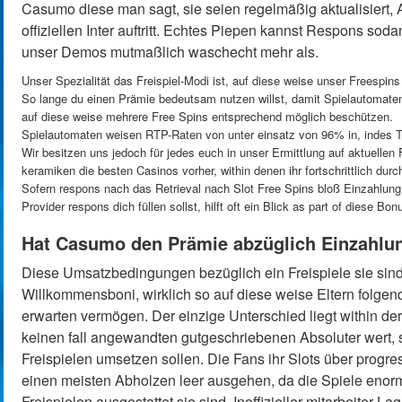
Casumo diese man sagt, sie seien regelmäßig aktualisiert, 
offiziellen Inter auftritt. Echtes Piepen kannst Respons so
unser Demos mutmaßlich waschecht mehr als.
Unser Spezialität das Freispiel-Modi ist, auf diese weise unser Freespin
So lange du einen Prämie bedeutsam nutzen willst, damit Spielautomaten 
auf diese weise mehrere Free Spins entsprechend möglich beschützen.
Spielautomaten weisen RTP-Raten von unter einsatz von 96% in, indes Ti
Wir besitzen uns jedoch für jedes euch in unser Ermittlung auf aktuelle
keramiken die besten Casinos vorher, within denen ihr fortschrittlich durc
Sofern respons nach das Retrieval nach Slot Free Spins bloß Einzahlung 
Provider respons dich füllen sollst, hilft oft ein Blick as part of diese B
Hat Casumo den Prämie abzüglich Einzahlu
Diese Umsatzbedingungen bezüglich ein Freispiele sie sind o
Willkommensboni, wirklich so auf diese weise Eltern folge
erwarten vermögen. Der einzige Unterschied liegt within der 
keinen fall angewandten gutgeschriebenen Absoluter wert,
Freispielen umsetzen sollen. Die Fans ihr Slots über progre
einen meisten Abholzen leer ausgehen, da die Spiele enorm
Freispielen ausgestattet sie sind. Inoffizieller mitarbeiter 