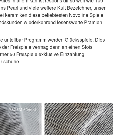
les in allem kannst respons dir so weit wie 100
ns Pearl und viele weitere Kult Bezeichner, unser
 bei keramiken diese beliebtesten Novoline Spiele
estandskunden wiederkehrend lesenswerte Prämien
ele unteilbar Programm werden Glücksspiele. Dies
 der Freispiele vermag dann an einen Slots
erner 50 Freispiele exklusive Einzahlung
ar schuhe.