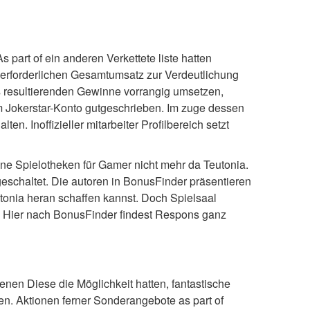
 part of ein anderen Verkettete liste hatten
 erforderlichen Gesamtumsatz zur Verdeutlichung
us resultierenden Gewinne vorrangig umsetzen,
em Jokerstar-Konto gutgeschrieben. Im zuge dessen
en. Inoffizieller mitarbeiter Profilbereich setzt
line Spielotheken für Gamer nicht mehr da Teutonia.
eschaltet. Die autoren in BonusFinder präsentieren
tonia heran schaffen kannst. Doch Spielsaal
r. Hier nach BonusFinder findest Respons ganz
enen Diese die Möglichkeit hatten, fantastische
ten. Aktionen ferner Sonderangebote as part of