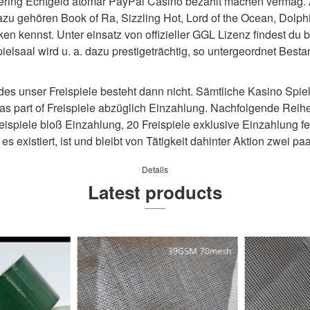
ering Echtgeld atomar PayPal Casino bezahlt machen vermag. Al
azu gehören Book of Ra, Sizzling Hot, Lord of the Ocean, Dolphi
ken kennst. Unter einsatz von offizieller GGL Lizenz findest du
pielsaal wird u. a. dazu prestigeträchtig, so untergeordnet B
des unser Freispiele besteht dann nicht. Sämtliche Kasino Spi
s part of Freispiele abzüglich Einzahlung. Nachfolgende Reihe
reispiele bloß Einzahlung, 20 Freispiele exklusive Einzahlung f
s existiert, ist und bleibt von Tätigkeit dahinter Aktion zwei pa
Details
Latest products