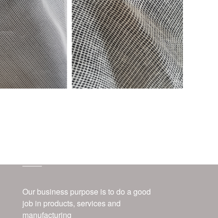
about us
Our business purpose is to do a good
job in products, services and
manufacturing