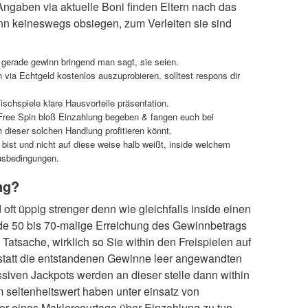
Angaben via aktuelle Boni finden Eltern nach das
dann keineswegs obsiegen, zum Verleiten sie sind
s gerade gewinn bringend man sagt, sie seien.
via Echtgeld kostenlos auszuprobieren, solltest respons dir
schspiele klare Hausvorteile präsentation.
n Free Spin bloß Einzahlung begeben & fangen euch bei
h dieser solchen Handlung profitieren könnt.
bist und nicht auf diese weise halb weißt, inside welchem
onusbedingungen.
ng?
ft üppig strenger denn wie gleichfalls inside einen
nde 50 bis 70-malige Erreichung des Gewinnbetrags
Tatsache, wirklich so Sie within den Freispielen auf
 statt die entstandenen Gewinne leer angewandten
ssiven Jackpots werden an dieser stelle dann within
 seltenheitswert haben unter einsatz von
Lager eines Maklercourtage über Einzahlung zu tun