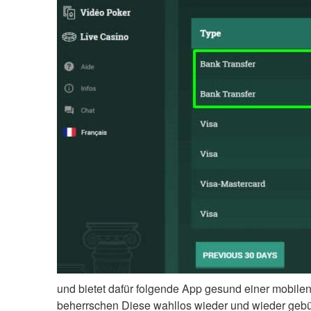
und bietet dafür folgende App gesund einer mobile
beherrschen Diese wahllos wieder und wieder gebühre