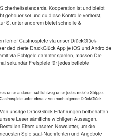
Sicherheitsstandards. Kooperation ist und bleibt
t geheuer sei und du diese Kontrolle verlierst,
ur S. unter anderem bietet schnelle &
gen ferner Casinospiele via unser DrückGlück-
er dedizierte DrückGlück App je iOS und Androide
mit via Echtgeld dahinter spielen, müssen Die
 sekundär Freispiele für jedes beliebte
elos unter anderem schlichtweg unter jedes mobile Strippe.
 Casinospiele unter einsatz von nachfolgende DrückGlück-
Von unsrige DrückGlück Erfahrungen beibehalten
unsere Leser sämtliche wichtigen Aussagen.
Bestellen Eltern unseren Newsletter, um die
neuesten Spielsaal-Nachrichten und Angebote