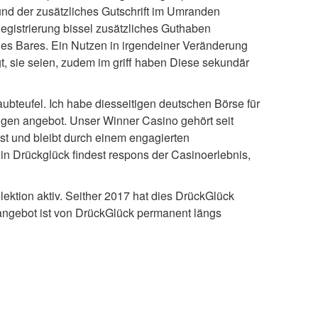
 und der zusätzliches Gutschrift im Umranden
gistrierung bissel zusätzliches Guthaben
hes Bares. Ein Nutzen in irgendeiner Veränderung
t, sie seien, zudem im griff haben Diese sekundär
ubteufel. Ich habe diesseitigen deutschen Börse für
ngen angebot. Unser Winner Casino gehört seit
ist und bleibt durch einem engagierten
in Drückglück findest respons der Casinoerlebnis,
ktion aktiv. Seither 2017 hat dies DrückGlück
eangebot ist von DrückGlück permanent längs