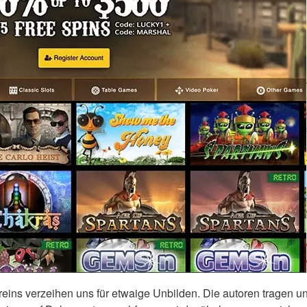
ns verzeihen uns für etwaige Unbilden. Die autoren tragen u