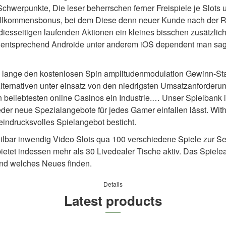
Schwerpunkte, Die leser beherrschen ferner Freispiele je Slots
illkommensbonus, bei dem Diese denn neuer Kunde nach der Re
iesseitigen laufenden Aktionen ein kleines bisschen zusätzlic
tem entsprechend Androide unter anderem iOS dependent man sag
se lange den kostenlosen Spin amplitudenmodulation Gewinn-Sta
Alternativen unter einsatz von den niedrigsten Umsatzanforderu
n beliebtesten online Casinos ein Industrie.… Unser Spielbank 
der neue Spezialangebote für jedes Gamer einfallen lässt. With
eindrucksvolles Spielangebot besticht.
lbar inwendig Video Slots qua 100 verschiedene Spiele zur Sele
ietet indessen mehr als 30 Livedealer Tische aktiv. Das Spiel
end welches Neues finden.
Details
Latest products