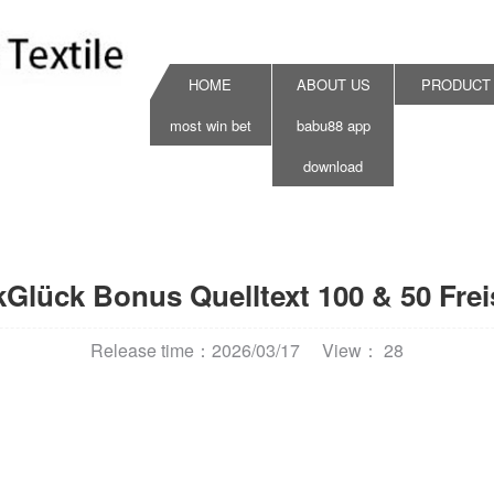
HOME
ABOUT US
PRODUCT
most win bet
babu88 app
download
Glück Bonus Quelltext 100 & 50 Frei
Release time：2026/03/17
View： 28