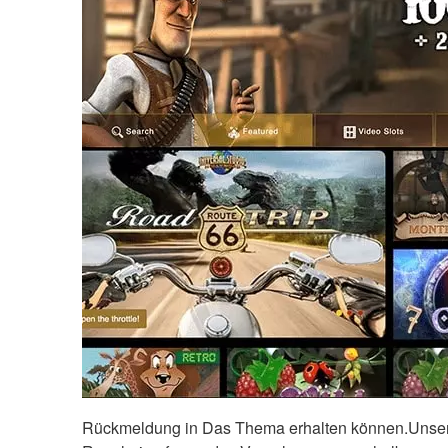
Rückmeldung in Das Thema erhalten können.Unserei