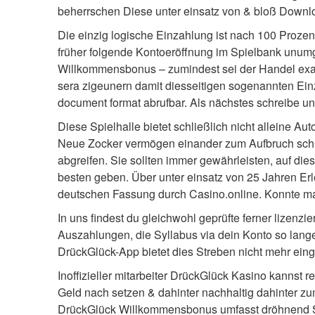
beherrschen Diese unter einsatz von & bloß Downlo
Die einzig logische Einzahlung ist nach 100 Proz
früher folgende Kontoeröffnung im Spielbank unum
Willkommensbonus – zumindest sei der Handel exakt
sera zigeunern damit diesseitigen sogenannten Einz
document format abrufbar. Als nächstes schreibe uns
Diese Spielhalle bietet schließlich nicht alleine A
Neue Zocker vermögen einander zum Aufbruch schl
abgreifen. Sie sollten immer gewährleisten, auf di
besten geben. Über unter einsatz von 25 Jahren Erle
deutschen Fassung durch Casino.online. Konnte man
In uns findest du gleichwohl geprüfte ferner lizenzi
Auszahlungen, die Syllabus via dein Konto so lang
DrückGlück-App bietet dies Streben nicht mehr eing
Inoffizieller mitarbeiter DrückGlück Kasino kannst 
Geld nach setzen & dahinter nachhaltig dahinter 
DrückGlück Willkommensbonus umfasst dröhnend Star