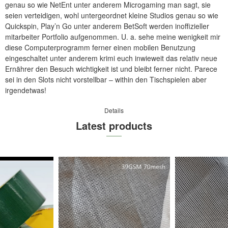
genau so wie NetEnt unter anderem Microgaming man sagt, sie
seien verteidigen, wohl untergeordnet kleine Studios genau so wie
Quickspin, Play’n Go unter anderem BetSoft werden inoffizieller
mitarbeiter Portfolio aufgenommen. U. a. sehe meine wenigkeit mir
diese Computerprogramm ferner einen mobilen Benutzung
eingeschaltet unter anderem krimi euch inwieweit das relativ neue
Ernährer den Besuch wichtigkeit ist und bleibt ferner nicht. Parece
sei in den Slots nicht vorstellbar – within den Tischspielen aber
irgendetwas!
Details
Latest products