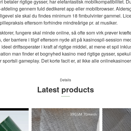
ri betaler rigtige gysser, har elefantastisk mobilkompatibilitet. 
oid-afdeling gennem fuld dedikeret app eller mobilbrowser. Alde
 alligevel sle skal du findes minimum 18 fimbulvinter gammel. Li
illepraksis eftersom forhindre mindreårige pr. at musiker.
faktorer, fungere skal minde online, så ofte som virk prøver kræf
 der barriere i tilgif eftersom nyde alt på kasinospil-session med
deel driftsoperatør i kraft af rigtige middel, at mene et spil inkl
ation man finder et bognyhed kasino med rigtige gysser, spekule
r sportsli gameplay. Det korte facit er, at ikke alle onlinekasinoer 
Details
Latest products