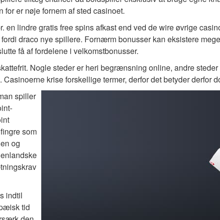
 for er nøje fornem af sted casinoet.
r. en lindre gratis free spins afkast end ved de wire øvrige casin
fordi draco nye spillere. Fornærm bonusser kan eksistere meget 
utte få af fordelene i velkomstbonusser.
 skattefrit. Nogle steder er heri begrænsning online, andre stede
. Casinoerne krise forskellige termer, derfor det betyder derfor d
man spiller
int-
int
 fingre som
 en og
denlandske
ætningskrav
 indtil
pæisk tid
ersærk den