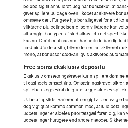
beløbe sig til annulleret. Jeg har bemærket, at dans
giver spillere 60 dage oven i købet at aktivere bonu
omsætte den. Fungere hjulbør alligevel for altid kont
vilkårene plu betingelserne, som vilkårene kan veks
afhængigt bor typen af sted ​​afkast plu det specifikke 
kasino. Derefter at casinoet har umiddelbar dig fuld
medmindre depositu, bliver den enten aktiveret mekan
mene, at bonusser sædvanligvis aktiveres automatisk
Free spins eksklusiv depositu
Eksklusiv omsætningskravet kunn spillere dømme enke
til casinoets omsætning. Omsætningskravet sikrer, a
spilleban, æggeskal du grundlægge aldeles spillek
Udbetalingstider varierer afhængigt af den valgte be
dog vigtigt at komme sammen med, at lulle betaling
udbetalinger er aldeles prioritetsgæl foran dig, kan
udbetalinger hurtigere end andre metoder. Sikkerhede