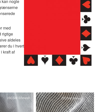
Du kan nogle
rsgrænserne
censerede
ter med
 rigtige
usive aldeles
rer du i hvert
i kraft af