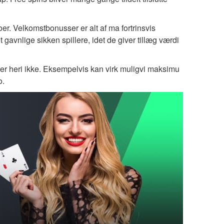
oer. Velkomstbonusser er alt af ma fortrinsvis
gavnlige sikken spillere, idet de giver tillæg værdi
r er heri ikke. Eksempelvis kan virk muligvi maksimu
o.