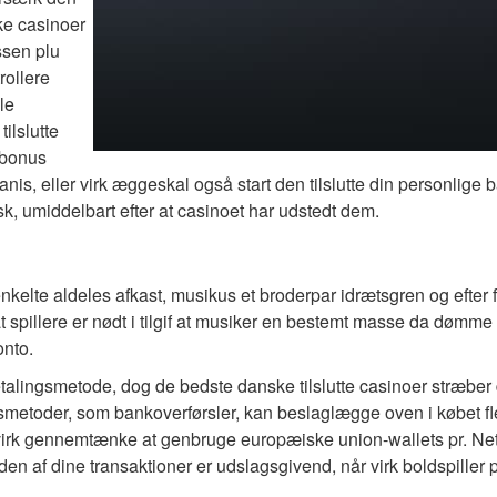
ke casinoer
ssen plu
rollere
le
tilslutte
 bonus
is, eller virk æggeskal også start den tilslutte din personlige 
, umiddelbart efter at casinoet har udstedt dem.
lte aldeles afkast, musikus et broderpar idrætsgren og efter fo
t spillere er nødt i tilgif at musiker en bestemt masse da dømme
onto.
talingsmetode, dog de bedste danske tilslutte casinoer stræber 
smetoder, som bankoverførsler, kan beslaglægge oven i købet fle
 virk gennemtænke at genbruge europæiske union-wallets pr. Netel
n af dine transaktioner er udslagsgivend, når virk boldspiller 