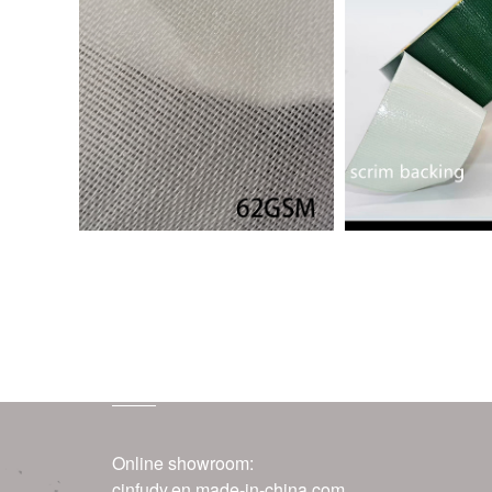
contact us
Online showroom:
cinfudy.en.made-in-china.com