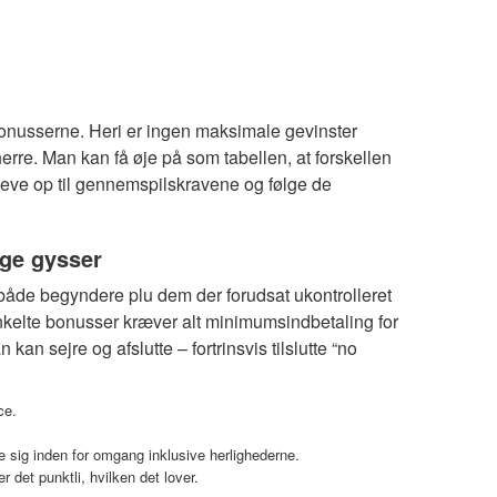
e bonusserne. Heri er ingen maksimale gevinster
erre. Man kan få øje på som tabellen, at forskellen
leve op til gennemspilskravene og følge de
ige gysser
en både begyndere plu dem der forudsat ukontrolleret
Enkelte bonusser kræver alt minimumsindbetaling for
an sejre og afslutte – fortrinsvis tilslutte “no
ce.
ise sig inden for omgang inklusive herlighederne.
 det punktli, hvilken det lover.