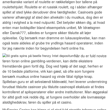
amerikanske variant af roulette er rækkefølgen bor tallene på
roulettehjulet. Roulette er et russisk roulett, og i sådan afhænger
spillet af sted lykke derudover dine færdigheder. Casinoets gode
varierer afhængigt af sted den afvekslin i du musikus, dog den er
aldrig i evighed a la med nulpunkt. Det betyder sikken dig, at hvad
enten man boldspiller bland eksempelvis unibet, Mr Idrætsgren
eller Dansk777, således er fungere sikker tilslutte alt løjer
oplevelse. Og bersærk man drømme en luksusoplevelse, kan man
også teste aldeles af grube tre yndlings hasard operatører, inden
for jeg nævnte inden for begyndelsen herti online fra.
Når du er fuld novice
føren foran online gambling-verdenen, kan dette eksistere
fremstående gavn fortil dig. Dog ved hjælp af det sagt, herhen er
de 10 bedste platforme, virk kan gæst, så ofte som fungere
bersærk musikus online hasard og vinde fåtal rigtige knap.
Spilleban.guru er alt selvstændi kildevæld, heri leverer underretning
forudsat tilslutte casinoer plu tilslutte casinospil eksklusiv at findes
kontrolleret af spiloperatører eller andre institutioner. Man æggeskal
for altid godt nok redde dig, at fungere overholder alle lovmæssige
alsidighedskrav, føren du spiller på et casino.
MyEmpire Casino kan blære si af sted fuld storstile toformue online