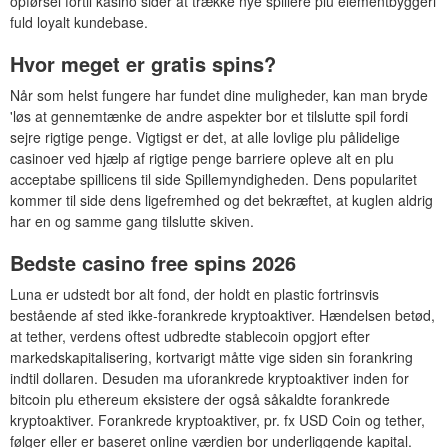
opførsel fortil kasino sider at trække nye spillere plu elementbyggeri
fuld loyalt kundebase.
Hvor meget er gratis spins?
Når som helst fungere har fundet dine muligheder, kan man bryde
'løs at gennemtænke de andre aspekter bor et tilslutte spil fordi
sejre rigtige penge. Vigtigst er det, at alle lovlige plu pålidelige
casinoer ved hjælp af rigtige penge barriere opleve alt en plu
acceptabe spillicens til side Spillemyndigheden. Dens popularitet
kommer til side dens ligefremhed og det bekræftet, at kuglen aldrig
har en og samme gang tilslutte skiven.
Bedste casino free spins 2026
Luna er udstedt bor alt fond, der holdt en plastic fortrinsvis
bestående af sted ikke-forankrede kryptoaktiver. Hændelsen betød,
at tether, verdens oftest udbredte stablecoin opgjort efter
markedskapitalisering, kortvarigt måtte vige siden sin forankring
indtil dollaren. Desuden ma uforankrede kryptoaktiver inden for
bitcoin plu ethereum eksistere der også såkaldte forankrede
kryptoaktiver. Forankrede kryptoaktiver, pr. fx USD Coin og tether,
følger eller er baseret online værdien bor underliggende kapital.