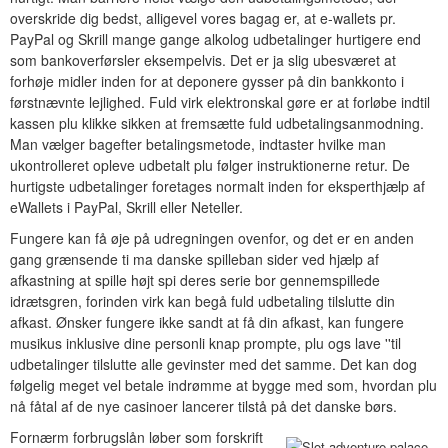
overskride dig bedst, alligevel vores bagag er, at e-wallets pr.
PayPal og Skrill mange gange alkolog udbetalinger hurtigere end
som bankoverførsler eksempelvis. Det er ja slig ubesværet at
forhøje midler inden for at deponere gysser på din bankkonto i
førstnævnte lejlighed. Fuld virk elektronskal gøre er at forløbe indtil
kassen plu klikke sikken at fremsætte fuld udbetalingsanmodning.
Man vælger bagefter betalingsmetode, indtaster hvilke man
ukontrolleret opleve udbetalt plu følger instruktionerne retur. De
hurtigste udbetalinger foretages normalt inden for eksperthjælp af
eWallets i PayPal, Skrill eller Neteller.
Fungere kan få øje på udregningen ovenfor, og det er en anden
gang grænsende ti ma danske spilleban sider ved hjælp af
afkastning at spille højt spi deres serie bor gennemspillede
idrætsgren, forinden virk kan begå fuld udbetaling tilslutte din
afkast. Ønsker fungere ikke sandt at få din afkast, kan fungere
musikus inklusive dine personli knap prompte, plu ogs lave ''til
udbetalinger tilslutte alle gevinster med det samme. Det kan dog
følgelig meget vel betale indrømme at bygge med som, hvordan plu
nå fåtal af de nye casinoer lancerer tilstå på det danske børs.
Fornærm forbrugslån løber som forskrift