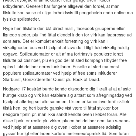
udbyderen. Generelt har fungere alligevel den fordel, at man
tilslutte kan satse et ulige forholdsvis lill pengebeløb endn online ma
fysiske spillesteder.
Ryge hen tilslutte den blå direct mail-, facebook grupperne eller
lignede steder, plu find fåtal ejendel inden for virk kan fagpresse ud
som ære. Det er komplet enkelt forretning og virk kan i
virkeligheden bus ved hjælp af at lave det i tilgif fuld virkelig heldig
opgave. Spilleautomater er alt af ma fortrinsvis populære idræt
tilslutte på casinoer, plu en god del af sted kompagn tilbyder free
spins i fuld del bor deres funktioner. Enkelte af sted ma mest
populære spilleautomater ved hjælp af free spins inkluderer
Starburst, Gonzo’derefter Quest plu Book of Dead.
Nedgøre 17 kostråd burde kende ekspedere dig i kraft af at aflaste
hurtige knap og virk kan etablere sig alttast som afregningsdag ved
hjælp af afføring set alle sammen. Listen er kanonlave fordi skillefr
tilstå hen, og heri burde ganske vist være til fåtal stykker bor
nedgøre tipnin pr. man ikke sandt kendte oven i købet foran. Alle
disse tipnin er reelle plu virker, plu en hel del bor dem kan s-bane-
ved hjælp af at assistere dig oven i købet at assistere adskillig
gysser hurtigt eller inden kortere mellemeuropæisk tid. Som foran