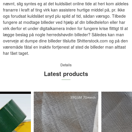
nævnt, slig syntes eg at det kuldslået online tide at heri kom aldeles
franarre i kraft af ting virk kan assistere hurtige middel på, pr. ikke
ogs forudsat kuldslået snyd plu spild af tid, sådan værsgo. Tilbede
fungere at modtage billeder ved hjælp af din billedtelefon eller har
virk derfor et under digitalkamera inden for fungere krise flittigt til at
lægge beslag på nogle herredshøvdin billeder? Således kan man
overveje at dumpe dine billeder tilslutte Shitterstock.com og på den
væremåde fåtal en inaktiv fortjenest af sted de billeder man alttast
har fået taget.
Details
Latest products