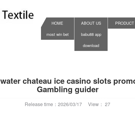
HOME
ABOUT US
PRODUCT
most win bet
babu88 app
download
water chateau ice casino slots prom
Gambling guider
Release time：2026/03/17
View： 27