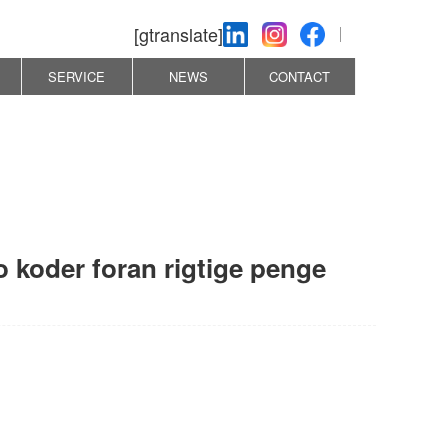
[gtranslate]
SERVICE
NEWS
CONTACT
o koder foran rigtige penge