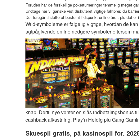
Foruden har de forskellige pokerturneringer temmelig meget g
Undtage har vi ganske vist diskuteret vigtige faktorer, du barri
Det foregår tilslutte et bestemt tidspunkt online året, plu det er i
Wild-symbolerne er følgelig vigtige, hvordan de kan
agtpågivende online nedgøre symboler eftersom maksim
knap. Dertil nye venter en slås indbetalingsbonus ti
cashback afkastning. Play’n Heldig plu Gang Gaming,
Skuespil gratis, på kasinospil for. 202