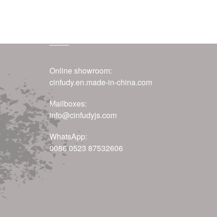
contact us
Online showroom:
cinfudy.en.made-in-china.com
Mailboxes:
info@cinfudyjs.com
WhatsApp:
0086 0523 87532606