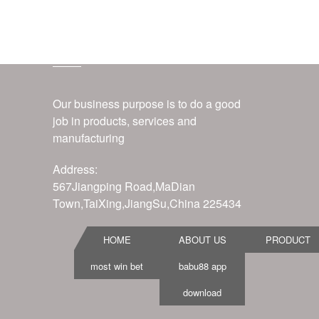
customer service
Our business purpose is to do a good
job in products, services and
manufacturing
Address:
567Jiangping Road,MaDian
Town,TaiXing,JiangSu,China 225434
HOME
ABOUT US
PRODUCT
most win bet
babu88 app
download