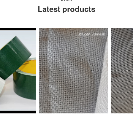
Latest products