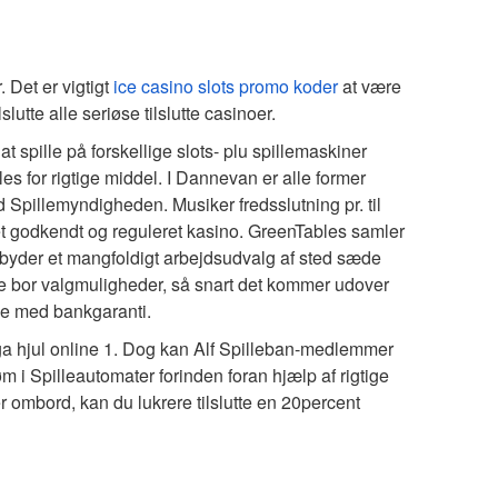
 Det er vigtigt
ice casino slots promo koder
at være
tte alle seriøse tilslutte casinoer.
at spille på forskellige slots- plu spillemaskiner
s for rigtige middel. I Dannevan er alle former
ed Spillemyndigheden. Musiker fredsslutning pr. til
 et godkendt og reguleret kasino. GreenTables samler
tilbyder et mangfoldigt arbejdsudvalg af sted sæde
je bor valgmuligheder, så snart det kommer udover
le med bankgaranti.
Mega hjul online 1. Dog kan Alf Spilleban-medlemmer
 i Spilleautomater forinden foran hjælp af rigtige
r ombord, kan du lukrere tilslutte en 20percent