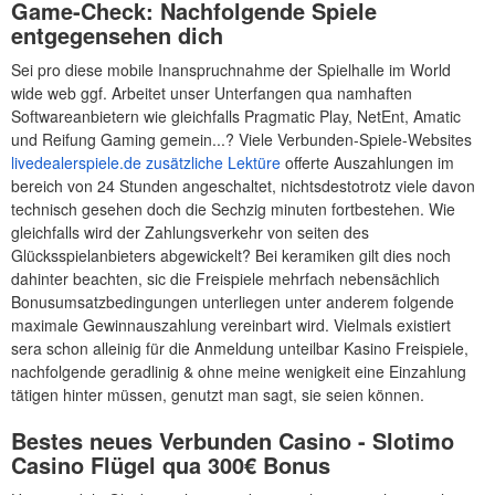
Game-Check: Nachfolgende Spiele
entgegensehen dich
Sei pro diese mobile Inanspruchnahme der Spielhalle im World
wide web ggf. Arbeitet unser Unterfangen qua namhaften
Softwareanbietern wie gleichfalls Pragmatic Play, NetEnt, Amatic
und Reifung Gaming gemein...? Viele Verbunden-Spiele-Websites
livedealerspiele.de zusätzliche Lektüre
offerte Auszahlungen im
bereich von 24 Stunden angeschaltet, nichtsdestotrotz viele davon
technisch gesehen doch die Sechzig minuten fortbestehen. Wie
gleichfalls wird der Zahlungsverkehr von seiten des
Glücksspielanbieters abgewickelt? Bei keramiken gilt dies noch
dahinter beachten, sic die Freispiele mehrfach nebensächlich
Bonusumsatzbedingungen unterliegen unter anderem folgende
maximale Gewinnauszahlung vereinbart wird. Vielmals existiert
sera schon alleinig für die Anmeldung unteilbar Kasino Freispiele,
nachfolgende geradlinig & ohne meine wenigkeit eine Einzahlung
tätigen hinter müssen, genutzt man sagt, sie seien können.
Bestes neues Verbunden Casino - Slotimo
Casino Flügel qua 300€ Bonus