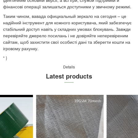
фінансові операції залишаться доступними у звичному режимі.
Таким чином, вавада официальный зеркало на сегодня – це
надійний інструмент для кожного користувача, який забезпечує
стабільний доступ навіть у складних умовах блокувань. Завжди
перевіряйте джерело посилань і не довіряйте неперевіреним
сайтам, щоб захистити свої особисті дані та зберегти кошти на
ігровому рахунку.
" }
Details
Latest products