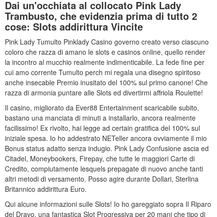
Dai un'occhiata al collocato Pink Lady
Trambusto, che evidenzia prima di tutto 2
cose: Slots addirittura Vincite
Pink Lady Tumulto Pinklady Casino governo creato verso ciascuno
coloro che razza di amano le slots e casinos online, quello render
la incontro al mucchio realmente indimenticabile. La fede fine per
cui amo corrente Tumulto perch mi regala una disegno spiritoso
anche insecable Premio inusitato del 100% sul primo canone! Che
razza di armonia puntare alle Slots ed divertirmi affriola Roulette!
Il casino, migliorato da Ever88 Entertainment scaricabile subito,
bastano una manciata di minuti a installarlo, ancora realmente
facilissimo! Ex rivolto, hai legge ad certain gratifica del 100% sul
iniziale spesa. Io ho addestrato NETeller ancora ovviamente il mio
Bonus status adatto senza indugio. Pink Lady Confusione ascia ed
Citadel, Moneybookers, Firepay, che tutte le maggiori Carte di
Credito, compiutamente lesquels prepagate di nuovo anche tanti
altri metodi di versamento. Posso agire durante Dollari, Sterlina
Britannico addirittura Euro.
Qui alcune informazioni sulle Slots! Io ho gareggiato sopra Il Riparo
del Dravo, una fantastica Slot Progressiva per 20 mani che tipo di