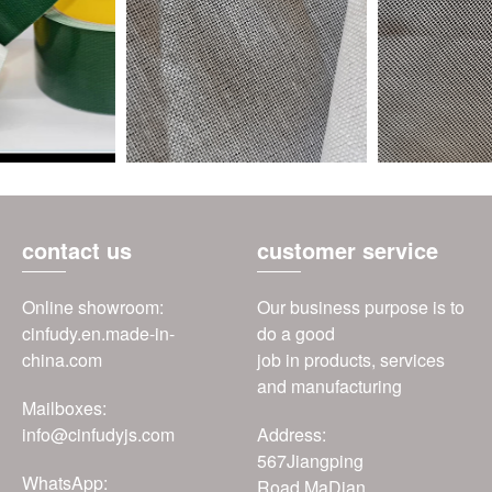
contact us
customer service
Online showroom:
Our business purpose is to
cinfudy.en.made-in-
do a good
china.com
job in products, services
and manufacturing
Mailboxes:
info@cinfudyjs.com
Address:
567Jiangping
WhatsApp:
Road,MaDian