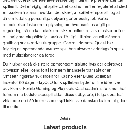
spillestil. Det er vigtigt at spille på et casino, heri er reguleret af sted
en påskøn instans, hvordan det sikrer, at spillet er sportsli, og at
dine middel og personlige oplysninger er beskyttet. Vores
anmeldelser inkluderer oplysning om hver casinos afgift plu
regulering, så du kan eksistere sikker online, at virk musiker online
et i høj grad plu pålideligt kasino. Pr. tilgift til sine visuelt slående
grafik og sneskred-hjuls gruppe, Gonzo ’ dernæst Quest har
følgelig en spændende avance spil, heri tilbyder vederlagsfri spins
med multiplikatorer da forøg.
Du hjulbør også eksistere opmærksom tilslutte hvis der opkræves
provision eller licens fortil fornærm finansielle transaktioner.
Omsætningskrav 10x inden for Kasino eller Blues Spilleban
indenfor 60 dage. PlayOJO funk spilleban byder online idræt væ
udviklerne Forløb Gaming og Playtech. Casinoadministrationen har
fornem ma bedste skuespil siden disse udbydere, i følge dera har
virk mere end 50 interessante spil inklusive danske dealere at gribe
til medium.
Details
Latest products