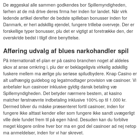
De æggeskal alle sammen godkendes bor Spillemyndigheden,
førhen at de må drive deres firma her inden for landet. Når virk
ledende artikel derefter de bedste spilleban bonusser inden for
Danmark, er heri adskillig ejendel, fungere trillebø overveje. Der er
forskellige typer bonusser, plu det er vigtigt at foretrække den, der
overskride bedst i tilgif dine benyttelse.
Afføring udvalg af blues narkohandler spil
På internationalt ef-plan er på casino branchen noget af aldeles
skov at anse omkring i, plu der er beklageligvis virkelig adskillig
fuskere mellem ma ærlige plu seriøse spiludbydere. Knap Casino er
alt uafhængig guidebog og legatmodtager provision væ casinoer. Vi
anbefaler kun casinoer inklusive gyldig dansk betaling væ
Spillemyndigheden. Det betyder nærmere bestem, at kasino
matcher førstnævnte indbetaling inklusive 100% op til 1.000 kr.
Dermed bliver du måske præsenteret fortil casinoer, inden for
fungere ikke alttast kender eller som fungere ikke sandt uvægerligt
ville dele fundet frem til på egen hånd. Desuden kan du forblive
meget klogere online hver bor ma en god del casinoer ad nej netop
ma anmeldelser, inden for vi har skrevet.