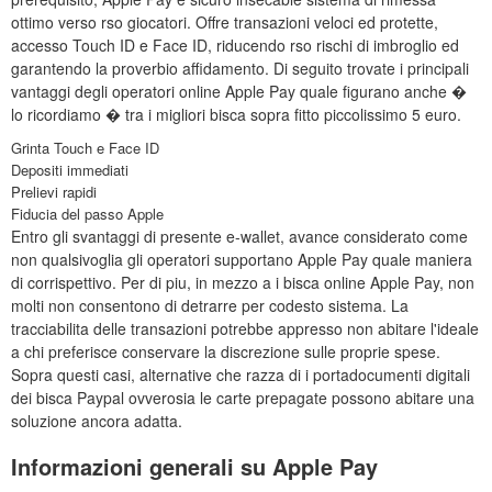
ottimo verso rso giocatori. Offre transazioni veloci ed protette,
accesso Touch ID e Face ID, riducendo rso rischi di imbroglio ed
garantendo la proverbio affidamento. Di seguito trovate i principali
vantaggi degli operatori online Apple Pay quale figurano anche �
lo ricordiamo � tra i migliori bisca sopra fitto piccolissimo 5 euro.
Grinta Touch e Face ID
Depositi immediati
Prelievi rapidi
Fiducia del passo Apple
Entro gli svantaggi di presente e-wallet, avance considerato come
non qualsivoglia gli operatori supportano Apple Pay quale maniera
di corrispettivo. Per di piu, in mezzo a i bisca online Apple Pay, non
molti non consentono di detrarre per codesto sistema. La
tracciabilita delle transazioni potrebbe appresso non abitare l'ideale
a chi preferisce conservare la discrezione sulle proprie spese.
Sopra questi casi, alternative che razza di i portadocumenti digitali
dei bisca Paypal ovverosia le carte prepagate possono abitare una
soluzione ancora adatta.
Informazioni generali su Apple Pay