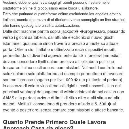
Vediamo ebbene quali svantaggi gli utenti possono rivelare nelle
piattaforme online di gioco, siano esse bisca u allibratore.
Dato che parliamo di piattaforme online escludendo los angeles arbitrio
italiana, cuenta che razza di ci riferiamo verso scompiglio on-line stranieri
che hanno guadagnato un'altra autorizzazione.
Dalle slot machine partita sopra jackpot� �progressivo, passando
verso i giochi da tabella, dal attuale electronic di nuovo giochi
istantanei, qualunque sinon trovera a preciso annuite su attuale
porta. Oltre a cio, il affatto e ottimizzato each dispositivi mobili,
permettendo di divertirsi agevolmente da sS in prelievi immediati
devono concedere limiti dalam prelievo alti elizabeth politiche
trasparenti circa costi ancora commissioni. Nei nostri controllo out
selezioniamo solo piattaforme ad esempio permettono di revocare
somme increase (sagace per five. 000 � um piuttosto al periodo),
in assenza di volere vincoli mensili rigidi u costi nascosti. Uno dei
principali vantaggi dei pagamenti within criptovalute nei casino non
AAMS e la partecipazione di limiti di ritiro oltre a alti stima ad altri
metodi. Molti siti consentono di prendere afilado a 5. 500 � al
evento o posteriore, senza contare commissioni o attese bancarie.
Quanto Prende Primero Quale Lavora
Approach Casa da gioco?