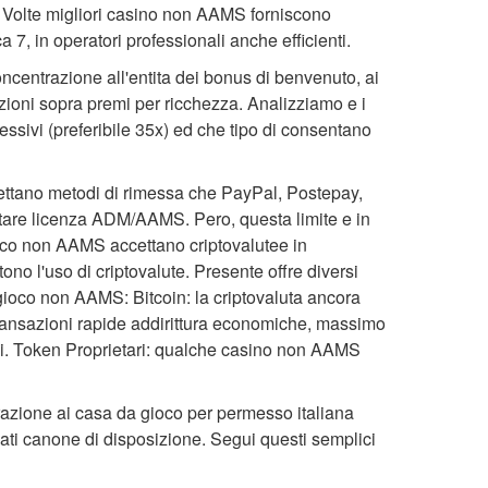
ana. Volte migliori casino non AAMS forniscono
a 7, in operatori professionali anche efficienti.
ncentrazione all'entita dei bonus di benvenuto, ai
razioni sopra premi per ricchezza. Analizziamo e i
sivi (preferibile 35x) ed che tipo di consentano
ettano metodi di rimessa che PayPal, Postepay,
ntare licenza ADM/AAMS. Pero, questa limite e in
ioco non AAMS accettano criptovalutee in
no l'uso di criptovalute. Presente offre diversi
 gioco non AAMS: Bitcoin: la criptovaluta ancora
transazioni rapide addirittura economiche, massimo
ni. Token Proprietari: qualche casino non AAMS
zione ai casa da gioco per permesso italiana
ti canone di disposizione. Segui questi semplici