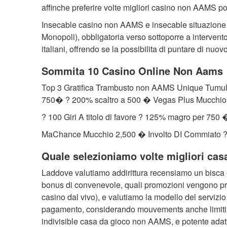
affinche preferire volte migliori casino non AAMS p
Insecable casino non AAMS e insecable situazione d
Monopoli), obbligatoria verso sottoporre a intervent
italiani, offrendo se la possibilita di puntare di nuovo 
Sommita 10 Casino Online Non Aams
Top 3 Gratifica Trambusto non AAMS Unique Tumul
750� ? 200% scaltro a 500 � Vegas Plus Mucchio
? 100 Giri A titolo di favore ? 125% magro per 750 �
MaChance Mucchio 2,500 � Involto DI Commiato ? 1
Quale selezioniamo volte migliori ca
Laddove valutiamo addirittura recensiamo un bisca o
bonus di convenevole, quali promozioni vengono propo
casino dal vivo), e valutiamo la modello del servizi
pagamento, considerando mouvements anche limiti di
indivisible casa da gioco non AAMS, e potente adatt