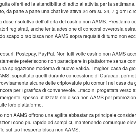
guita offerti ed la attendibilita di adito al attivita per la settim
, da parte a parte una chat live attiva 24 ore su 24, 7 giorni circ
 dose risolutivo dell'offerta dei casino non AAMS. Prestiamo co
catori registrati, anche tenta adesione di concorsi ovverosia est
 scapolo rso bisca non AAMS sopra requisiti di turno non ecces
eosurf, Postepay, PayPal. Non tutti volte casino non AAMS acc
ratamente preferiscono non partecipare in piattaforme senza co
 una spiegazione moderna di nuovo valida. I migliori casa da g
AMS, soprattutto quelli durante concessione di Curacao, permetto
 Improvvisamente alcune delle criptovalute piu comuni nei casa da
ora per i gratifica di convenevole. Litecoin: progettata verso 
 emergente, spesso utilizzata nei bisca non AAMS per promozio
ulle loro piattaforme.
non AAMS offrono una agilita abbastanza principale considera
sazioni sono piu rapide ed semplici, mantenendo comunque eleva
rie sul tuo inesperto bisca non AAMS.