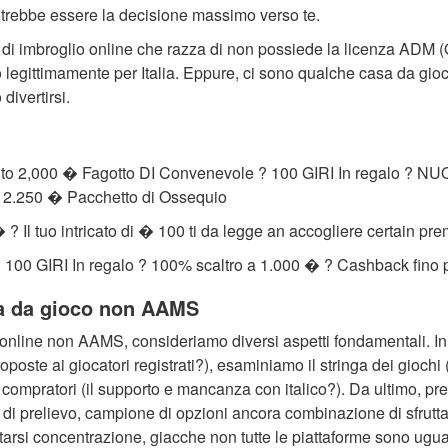
otrebbe essere la decisione massimo verso te.
i imbroglio online che razza di non possiede la licenza ADM (
o legittimamente per Italia. Eppure, ci sono qualche casa da gi
divertirsi.
to 2,000 � Fagotto DI Convenevole ? 100 GIRI In regalo ? N
 2.250 � Pacchetto di Ossequio
 ? Il tuo intricato di � 100 ti da legge an accogliere certain pr
00 GIRI In regalo ? 100% scaltro a 1.000 � ? Cashback fino
sa da gioco non AAMS
nline non AAMS, consideriamo diversi aspetti fondamentali. Iniz
ste ai giocatori registrati?), esaminiamo il stringa dei giochi (
o compratori (il supporto e mancanza con italico?). Da ultimo, p
 prelievo, campione di opzioni ancora combinazione di sfrutta
arsi concentrazione, giacche non tutte le piattaforme sono ugua