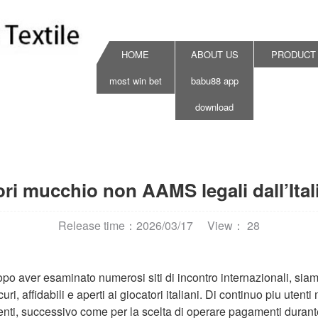
HOME
ABOUT US
PRODUCT
most win bet
babu88 app
download
ri mucchio non AAMS legali dall’Ital
Release time：2026/03/17
View： 28
 aver esaminato numerosi siti di incontro internazionali, siamo l
affidabili e aperti ai giocatori italiani. Di continuo piu utent
nti, successivo come per la scelta di operare pagamenti durante 