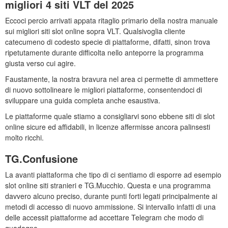
migliori 4 siti VLT del 2025
Eccoci percio arrivati appata ritaglio primario della nostra manuale
sui migliori siti slot online sopra VLT. Qualsivoglia cliente
catecumeno di codesto specie di piattaforme, difatti, sinon trova
ripetutamente durante difficolta nello anteporre la programma
giusta verso cui agire.
Faustamente, la nostra bravura nel area ci permette di ammettere
di nuovo sottolineare le migliori piattaforme, consentendoci di
sviluppare una guida completa anche esaustiva.
Le piattaforme quale stiamo a consigliarvi sono ebbene siti di slot
online sicure ed affidabili, in licenze affermisse ancora palinsesti
molto ricchi.
TG.Confusione
La avanti piattaforma che tipo di ci sentiamo di esporre ad esempio
slot online siti stranieri e TG.Mucchio. Questa e una programma
davvero alcuno preciso, durante punti forti legati principalmente ai
metodi di accesso di nuovo ammissione. Si intervallo infatti di una
delle accessit piattaforme ad accettare Telegram che modo di
guadagno.