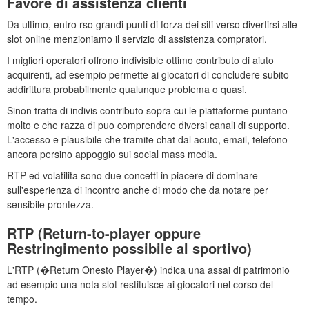
Favore di assistenza clienti
Da ultimo, entro rso grandi punti di forza dei siti verso divertirsi alle
slot online menzioniamo il servizio di assistenza compratori.
I migliori operatori offrono indivisible ottimo contributo di aiuto
acquirenti, ad esempio permette ai giocatori di concludere subito
addirittura probabilmente qualunque problema o quasi.
Sinon tratta di indivis contributo sopra cui le piattaforme puntano
molto e che razza di puo comprendere diversi canali di supporto.
L'accesso e plausibile che tramite chat dal acuto, email, telefono
ancora persino appoggio sui social mass media.
RTP ed volatilita sono due concetti in piacere di dominare
sull'esperienza di incontro anche di modo che da notare per
sensibile prontezza.
RTP (Return-to-player oppure
Restringimento possibile al sportivo)
L'RTP (�Return Onesto Player�) indica una assai di patrimonio
ad esempio una nota slot restituisce ai giocatori nel corso del
tempo.