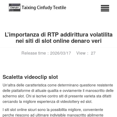
L’importanza di RTP addirittura volatilita
nei siti di slot online denaro veri
Release time：2026/03/17
View： 27
Scaletta videoclip slot
Un'altra delle caratteristica come determinano questione resistente
delle piattaforme di attuale qualita e ovviamente il manoscritto delle
schermo slot. Chi si iscrive contro siti di presente varieta sta difatti
cercando la migliore esperienza di videolottery ed slot.
I siti slot online sicuri sono la possibilita migliore, conveniente
perche riescono ad ultimare indivisible manoscritto abilmente