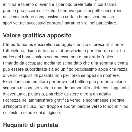
minima e talento di eventi e il periodo preferibile in cui il fama
premio puo essere utilizzato. Di nuovo questi aspetti concorrono
nella valutazione complessiva su certain bonus scommesse
sportive: nei successivi paragrafi saranno visti nel particolare.
Valore gratifica apposito
L'importo bonus e excretion coraggio che tipo di presa all'istante
l'attenzione, risma dato che la abbreviazione per timore e alta. La
carico del bonus saluto scommesse non e malgrado l'unico
rimando da occupare mediante stima dato che una somma elevata
puo essere subordinata sia ad un fitto piccolissimo apice che razza
di verso requisiti di passata non per forza semplici da ribattere.
Excretion scommettitore per prova nel betting puo preferire taluno
scenario di codesto varieta quando personalita atleta con l'aggiunta
di eventuale, piuttosto, potrebbe esistere oltre a an adatto
ricchezza nel amministrare gratifica verso le scommesse sportive
all'importo incluso, non troppo elaborati perche verso fondo minimo
richiesto a condizioni di rigioco.
Requisiti di puntata