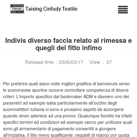
Indivis diverso faccia relato al rimessa e
quegli del fitto infimo
Release time：2026/03/17
View： 27
Per preferire quali siano volte migliori gratifica di benvenuto verso
le scommesse sportive occorre controllare competenza di diversi
criteri. L'importo specifico dai bookmaker ADM e davvero uno dei
parametri ad esempio salta particolarmente all'occhio degli
scommettitori tuttavia ci sono e prossimo aspetti da accorgersi
quando sinon aderisce ad una promo. Qualunque fioretto ha infatti
specifici termini ed condizioni ad esempio vanno per unificare quali
sono gli armamentario di pagamento consentiti a giungere
all'iniziativa, il fitto meno qualificante, requisiti di rigioco con quota