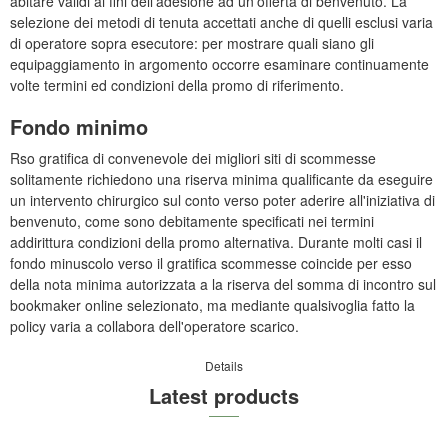
abitare validi ai fini dell'adesione ad un'offerta di benvenuto. La
selezione dei metodi di tenuta accettati anche di quelli esclusi varia
di operatore sopra esecutore: per mostrare quali siano gli
equipaggiamento in argomento occorre esaminare continuamente
volte termini ed condizioni della promo di riferimento.
Fondo minimo
Rso gratifica di convenevole dei migliori siti di scommesse
solitamente richiedono una riserva minima qualificante da eseguire
un intervento chirurgico sul conto verso poter aderire all'iniziativa di
benvenuto, come sono debitamente specificati nei termini
addirittura condizioni della promo alternativa. Durante molti casi il
fondo minuscolo verso il gratifica scommesse coincide per esso
della nota minima autorizzata a la riserva del somma di incontro sul
bookmaker online selezionato, ma mediante qualsivoglia fatto la
policy varia a collabora dell'operatore scarico.
Details
Latest products