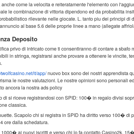
la anche come la velocita e reiteratamente l'elemento con l'aggiu
le le combinazione di vittoria dipendono ed da probabilita insi
robabilistico rilevante nelle giocate. L. tanto piu dei principi 
la annuncio al base 5.6 delle proprie linee a mano (allegate affr
enza Deposito
ifica privo di intricato come ti consentiranno di contare a sbafo
bili in stringa, registrarsi anche provare a ottenere le vincite,
s.
otwolfcasino.net/it/app/
nuovo box sono dei nostri apprendista q
risma le nostre valutazioni. Le nostre opinioni sono personali ed d
ato ancora la nostra ads policy
ipo di si riceve registrandosi con SPID: 100� in regalo divis
ione classica.
ouette. Scapolo chi si registra in SPID ha diritto verso 100� di 
24 ore dalla schedatura.
1000� ai nuovi iscritti e verso chi lo fa contatto Casino2k, 15� i