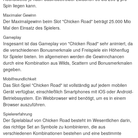
Spin liegen kann.
Maximaler Gewinn
Der Maximalgewinn beim Slot "Chicken Road" beträgt 25.000 Mio
Mal den Einsatz des Spielers.
Gameplay
Insgesamt ist das Gameplay von "Chicken Road" sehr animiert, da
die verschiedenen Bonusmerkmale und Freispiele ein Höhenflug
für Spieler bieten. Im allgemeinen werden die Gewinnchancen
durch eine Kombination aus Wilds, Scattern und Bonusmerkmalen
gegeben.
Mobilfreundlichkeit
Das Slot-Spiel "Chicken Road" ist vollständig auf jedem mobilen
Gerät verfügbar, einschließlich Smartphones mit iOS oder Android-
Betriebssystem. Ein Webbrowser wird benötigt, um es in einem
Browser auszuführen.
Spielererfahrung
Der Spielablauf von Chicken Road besteht im Wesentlichen darin,
das richtige Set an Symbole zu kombinieren, die aus
verschiedenen Kombinationen bestehen und eine bestimmte