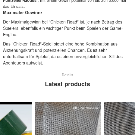
Fünfzeilen-Modus
, mit einem Gewinnpotential von bis zu 10.000 mal
das Einsatz.
Maximaler Gewinn:
Der Maximalgewinn bei "Chicken Road" ist, je nach Betrag des
Spielers, ebenfalls ein wichtiger Punkt beim Spielen der Game-
Engine.
Das "Chicken Road"-Spiel bietet eine hohe Kombination aus
Anziehungskraft und potenziellen Chancen. Es ist sehr
unterhaltsam für Spieler, da es einen unvergleichlichen Stil des
Abenteuers aufweist.
Details
Latest products