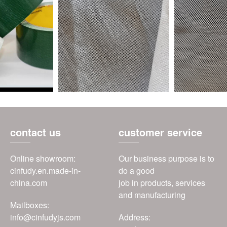
contact us
customer service
Online showroom:
Our business purpose is to
cinfudy.en.made-in-
do a good
china.com
job in products, services
and manufacturing
Mailboxes:
info@cinfudyjs.com
Address: