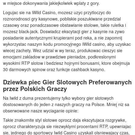
w miejsce dokonywania jakiejkolwiek wplaty z gory.
Logujac sie na iWild Casino, mozesz uzyc przytloczyc do
roznorodnosci gry kasynowe, pobliskie poszukiwane przedzial
czasowy oraz ponadczasowe obstawianie stolowe, takie ruletka i
mozesz black-jack. Doswiadcz ekscytacji gier z kasynie na zywo
posiadanie autentycznymi krupierami pod reka, a nie zapomnij
wykorzystac naszym kodu promocyjnego iWild casino, aby uzyskac
wiecej zachety. Wez udzial w wy teraz, produkowac cieszyc sie
emocjami zakladow w prawdziwe pieniadze, podkreslonymi
wysokimi RTP slotow i bedziesz hojnymi bonusami, ktore obejmuja
30 darmowych spinow oraz funkcje cashback kasyno.
Dziewka piec Gier Slotowych Preferowanych
przez Polskich Graczy
Na Iwild z duma prezentujemy tylko wybory gier slotowych
dostosowanych do jeden z naszych graczy na Polsce. Mniej niz sa
obserwowane nasze wyciaganie opinie:
Takie znakomite styl slotowe oprocz daja ekscytujaca rozgrywke,
oprocz charakteryzuja sie niezwyklymi procentami RTP, upewniajac
sie, jednego do sportowcy Iwild Casino uzyskali olsniewajacy czas,