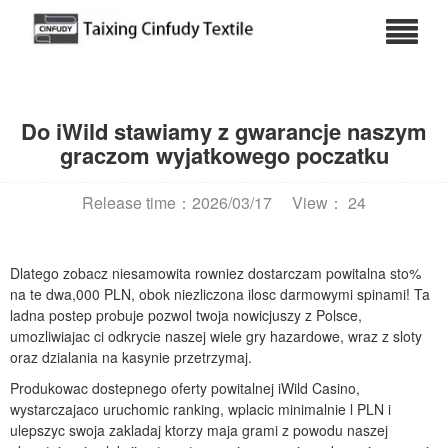
Do iWild stawiamy z gwarancje naszym
graczom wyjatkowego poczatku
Release time：2026/03/17
View： 24
Dlatego zobacz niesamowita rowniez dostarczam powitalna sto%
na te dwa,000 PLN, obok niezliczona ilosc darmowymi spinami! Ta
ladna postep probuje pozwol twoja nowicjuszy z Polsce,
umozliwiajac ci odkrycie naszej wiele gry hazardowe, wraz z sloty
oraz dzialania na kasynie przetrzymaj.
Produkowac dostepnego oferty powitalnej iWild Casino,
wystarczajaco uruchomic ranking, wplacic minimalnie l PLN i
ulepszyc swoja zakladaj ktorzy maja grami z powodu naszej