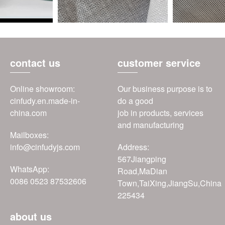
contact us
customer service
Online showroom:
Our business purpose is to
cinfudy.en.made-in-
do a good
china.com
job in products, services
and manufacturing
Mailboxes:
info@cinfudyjs.com
Address:
567Jiangping
WhatsApp:
Road,MaDian
0086 0523 87532606
Town,TaiXing,JiangSu,China
225434
about us