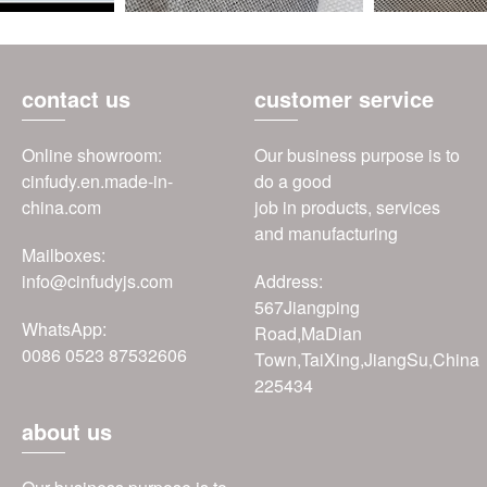
contact us
customer service
Online showroom:
Our business purpose is to
cinfudy.en.made-in-
do a good
china.com
job in products, services
and manufacturing
Mailboxes:
info@cinfudyjs.com
Address:
567Jiangping
WhatsApp:
Road,MaDian
0086 0523 87532606
Town,TaiXing,JiangSu,China
225434
about us