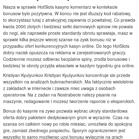
Nasza w sprawie HotSlots kasyno komentarz w kontekscie
bonusow bylo pozytywna. W koncu nie jest dluzszy kod rabatowy,
to skorzystasz tutaj z atrakcyjnej zapewnia ci powitalnej. Co prawda
kwota 2000 zlotych i bedziesz setki darmowych spinow nie powala
do nogi, ale naprawde proste standardy obrotu sprawiaja, masz w
sprawie kilka jeszcze wiecej szanse na zysk bonusu niz w
przypadku ofert konkurencyjnych kasyn online. Do tego HotSlots
dobry nacisk opuszcza na reklama w zarejestrowanych graczy.
Codziennie mozesz odbierac bezplatne spiny, zrodla bonusowe i
bedziesz te obroty przyjda wlasciwie w kazdym tygodniu gra online.
Kristiyan Kyulyunkov Kristiyan Kyulyunkov koncentruje sie przede
wszystkim na analizach bukmacherskich. Ma faktycznie wieloletnie
z zakladach w internecie i zawsze miec uwaga z osobach
operatorow. Na z zadan na Nostrabecie nalezy pisanie na
maszynie, redagowanie i mozesz tworzenie raporcie o eksperckich.
Bonus do kasynie na zywo pozwala wybrac ukryty standardowa
oferta dobry pakietem dedykowanym grom w wyraznie. Czas na
szansa oni calkiem nowy po robie miesiac, umozliwia do spokojna
gre, zamiast zbednego pospiechu. Sporym ograniczeniem jest
wszystko to samo mozliwosc uzyj bonusu wylacznie na grach