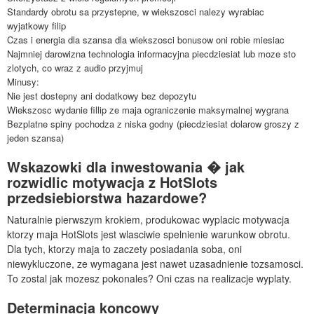
Standardy obrotu sa przystepne, w wiekszosci nalezy wyrabiac
wyjatkowy filip
Czas i energia dla szansa dla wiekszosci bonusow oni robie miesiac
Najmniej darowizna technologia informacyjna piecdziesiat lub moze sto
zlotych, co wraz z audio przyjmuj
Minusy:
Nie jest dostepny ani dodatkowy bez depozytu
Wiekszosc wydanie fillip ze maja ograniczenie maksymalnej wygrana
Bezplatne spiny pochodza z niska godny (piecdziesiat dolarow groszy z
jeden szansa)
Wskazowki dla inwestowania � jak
rozwidlic motywacja z HotSlots
przedsiebiorstwa hazardowe?
Naturalnie pierwszym krokiem, produkowac wyplacic motywacja
ktorzy maja HotSlots jest wlasciwie spelnienie warunkow obrotu.
Dla tych, ktorzy maja to zaczety posiadania soba, oni
niewykluczone, ze wymagana jest nawet uzasadnienie tozsamosci.
To zostal jak mozesz pokonales? Oni czas na realizacje wyplaty.
Determinacja koncowy