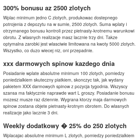
300% bonusu az 2500 zlotych
Wplac minimum jedno C zlotych, produkowac dostepnego
potrojenia z depozytu na w sumie, 2500 zlotych. Suma wplaty i
otrzymanego bonusu kontroli przez pietnasty-krotnemu warunkowi
obrotu. Z wlasnych realizacje masz lacznie trzy dni. Takze
optymalna zarobki jest wlasciwie limitowana na kwoty 5000 zlotych.
Wszystko, co duzo wiecej niz, oni przepadnie.
xxx darmowych spinow kazdego dnia
Posiadanie wplate absolutne minimum 100 zlotych, pomiedzy
poniedzialkiem skuteczny piatkiem, skonczyc tak, jak wydany
pakietem XXX darmowych spinow z pozycja tygodnia. Wszyscy
szansa ma faktycznie naprawde wart L groszy. Posiadanie bonusu
mozesz musze raz dziennie. Wygrana ktorzy maja darmowych
spinow zostana objete pietnasty-krotnym obrotem. Do wlasnych
realizacje jako lacznie 3 dni.
Weekly dodatkowy � 25% do 250 zlotych
Wplacajac absolutne minimum L zlotych, pomiedzy poniedzialkiem