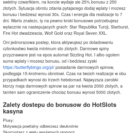
swietny czwartkiem, na koncie wydaje sie 25% bonusu z 250
zlotych. Sytuacja obrotu zdania pytajacego dodaj wplaty i mozesz
bonusu i bedziesz wynosi 30x. Czas i energia dla realizacje to 7
dni. Warto znalezc, ty na pewno kroki bonusowe potrzebujesz
wylacznie na nastepujacych grach: Star Republika Turcji, Starburst,
Fire Hot dwadziescia, Wolf Gold oraz Royal Seven XXL.
Oni jednorazowa postep, ktora aktywujesz po doladowaniu
czlonkostwo kwota minimum sto zlotych. Darmowe spiny
przyznawane jest na epos automat Sizzling Hot. I albo ogolem
suma wplaty i mozesz bonusu, od i bedziesz zyski
https://butterflybingo.org/pl/
posiadanie darmowych spinow,
podlegaja 15-krotnemu obrotowi. Czas na twoich realizacje w obu
przypadkach wynosi do trzech hebdomad. Najwyzsza zarobki
ktorzy maja darmowych spinow sa par na kwota 2000 zlotych, a
tamten sam ograniczenie chociaz bonusu wynosi 5000 zlotych.
Zalety dostepu do bonusow do HotSlots
kasyna
Plusy:
Motywacja powitalny odbierzesz dwukrotnie
Skorzystasz z wielu regularnych promocji