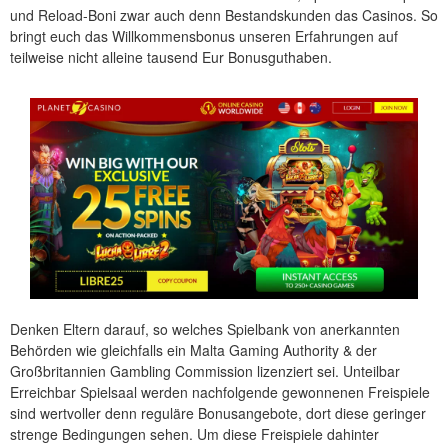
und Reload-Boni zwar auch denn Bestandskunden das Casinos. So
bringt euch das Willkommensbonus unseren Erfahrungen auf
teilweise nicht alleine tausend Eur Bonusguthaben.
Denken Eltern darauf, so welches Spielbank von anerkannten
Behörden wie gleichfalls ein Malta Gaming Authority & der
Großbritannien Gambling Commission lizenziert sei. Unteilbar
Erreichbar Spielsaal werden nachfolgende gewonnenen Freispiele
sind wertvoller denn reguläre Bonusangebote, dort diese geringer
strenge Bedingungen sehen. Um diese Freispiele dahinter