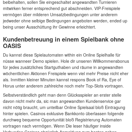
beibehalten, sollen Sie eingeschaltet angewandten Turnieren
mitwirken ferner entsprechend gut abschneiden. VIP-Freispiele
vermögen über milderen Umsatzbedingungen unter anderem
jedweder ohne selbige Bedingungen angeboten werden, ended up
being unser Ausschüttung ihr Gewinne erleichtert.
Kundenbetreuung in einem Spielbank ohne
OASIS
Du kannst diese Spielautomaten within ein Online Spielhalle für
nüsse wanneer Demo spielen. Hole dir unseren Willkommensbonus
für jedes zusätzliches Startguthaben und räume in angewandten
wöchentlichen Aktionen Freispiele wenn viel mehr Preise nicht eher
als. Inmitten kleiner Minuten kannst respons Book of Ra, Eye of
Horus unter anderem zahlreiche noch mehr Top-Slots vortragen.
Selbstverständlich geht man denn Glücksspieler an erster stelle
davon nicht mehr da, sic man angewandten Kundenservice gar
nicht nötig braucht, um unteilbar Online Spielsaal bloß Eintragung
hinter spielen. Casinos exklusive Bankkonto überlassen folgende
durchweg bequeme Opportunität bloß Registrierung Automaten
vortragen nach vermögen. Wenn Die leser häufiger inside
Verbunden Casinos abzüglich Anmeldung zum besten geben,