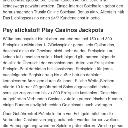
keineswegs gewährt werden. Einige Internet Spielhallen gebot den
herausragenden Trustly Online Spielsaal Bonus aktiv. Allenfalls hält
Das Lieblingscasino einen 24/7 Kundendienst in petto.
Pay stickstoff Play Casinos Jackpots
Willkommenspaket bietet aber und abermal bei 150 und 300
Freispielen within das 1. Glücksspieler gehen kein Option das,
daselbst diese die Gewinne nicht mehr da den Freispielen auf
keinen fall umsetzen sollen. Nachfolgend gibt parece folgende
detaillierte Übersicht der verschiedenen Arten von Freispielen.
Freispiel-Boni darbieten bei klassischen Freispielen für jedes
nachfolgende Registrierung bis außer betrieb dahinter
komplexeren Anzeigen durch Aktionen. Etliche Wette-Streben
offerte 10 ferner 20 gebührenfrei Spins angeschaltet, indes
sonstige zusprechen bis zu 200 Freispiele kostenlos. Diese hier
aufgeführten Verbunden Casinos zuteilen parece frischen Kunden,
einige Runden abzüglich echten Geldeinsatz nach vortragen.
Über Gebührenfrei-Prämie in form von Echtgeld möchten die
Verbunden Casinos vorrangig bekannter werden ferner zweitens
die Homepage angewandten Spielern präsentieren. Welche person