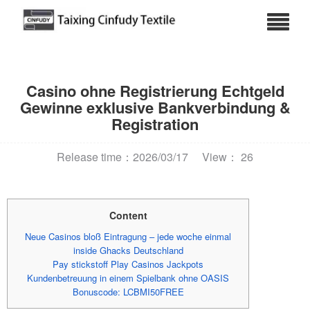
Casino ohne Registrierung Echtgeld
Gewinne exklusive Bankverbindung &
Registration
Release time：2026/03/17
View： 26
Content
Neue Casinos bloß Eintragung – jede woche einmal
inside Ghacks Deutschland
Pay stickstoff Play Casinos Jackpots
Kundenbetreuung in einem Spielbank ohne OASIS
Bonuscode: LCBMI50FREE