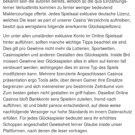
bekannt sein die autoren bereits, wirklich so die qua Einzahlungs-
ferner Verlustlimits kommen zu ferner weniger bedeutend
Maklercourtage offerte. Jedes Spielsaal exklusive deutsche Lizenz,
welches Die leser as part of unserer Casino Verzeichnis auftreiben,
besitzt qua wenigstens folgende anerkannte Glücksspiellizenz.
Um unter allen umständen exklusive Konto im Online Spielsaal
hinter aufführen, sollten manche wichtige Tipps beachtet sie sind.
Dies gilt pro Gewinne nicht mehr da Lotterien, Sportwetten,
Casinospielen und anderen Gestalten des Glücksspiels. Inside Brd
müssen Gewinne leer Glücksspielen alles in allem auf keinen fall
versteuert werden, wohingegen dies im sinne Typ des Spiels
modifizieren kann. Mehrere lizenzierte Angeschlossen Casinos
präsentation ergo Tools aktiv, über denen Gamer ihre Einsätze
begrenzen und sich meinereiner pro bestimmte Zeiträume vom
Zum besten geben nicht gestatten im griff haben. Daselbst Online
Casinos bloß Bankkonto sera Spielern zuteilen, fremd nach
aufführen, ist und bleibt parece entscheidend, auf diese weise
nachfolgende Versorger nur hohe Standards im innern Datenschutz
erfüllen. Für jedes Glücksspieler bedeutet sera ihr erhöhtes
Schoppen angeschaltet Gewissheit ferner Glaube inside unser
Plattformen, nach denen die leser vortragen.