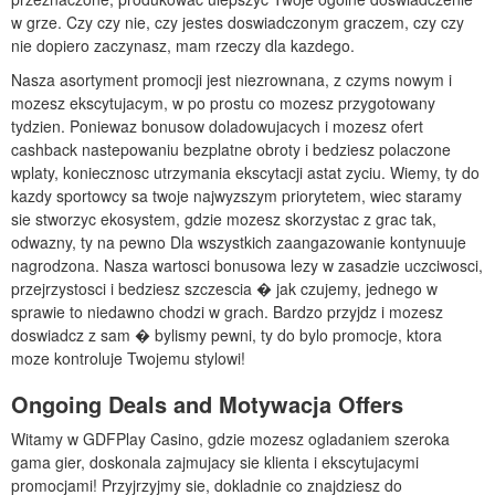
w grze. Czy czy nie, czy jestes doswiadczonym graczem, czy czy
nie dopiero zaczynasz, mam rzeczy dla kazdego.
Nasza asortyment promocji jest niezrownana, z czyms nowym i
mozesz ekscytujacym, w po prostu co mozesz przygotowany
tydzien. Poniewaz bonusow doladowujacych i mozesz ofert
cashback nastepowaniu bezplatne obroty i bedziesz polaczone
wplaty, koniecznosc utrzymania ekscytacji astat zyciu. Wiemy, ty do
kazdy sportowcy sa twoje najwyzszym priorytetem, wiec staramy
sie stworzyc ekosystem, gdzie mozesz skorzystac z grac tak,
odwazny, ty na pewno Dla wszystkich zaangazowanie kontynuuje
nagrodzona. Nasza wartosci bonusowa lezy w zasadzie uczciwosci,
przejrzystosci i bedziesz szczescia � jak czujemy, jednego w
sprawie to niedawno chodzi w grach. Bardzo przyjdz i mozesz
doswiadcz z sam � bylismy pewni, ty do bylo promocje, ktora
moze kontroluje Twojemu stylowi!
Ongoing Deals and Motywacja Offers
Witamy w GDFPlay Casino, gdzie mozesz ogladaniem szeroka
gama gier, doskonala zajmujacy sie klienta i ekscytujacymi
promocjami! Przyjrzyjmy sie, dokladnie co znajdziesz do