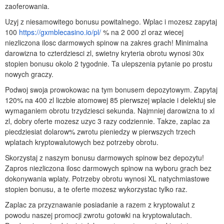
zaoferowania.
Uzyj z niesamowitego bonusu powitalnego. Wplac i mozesz zapytaj
100
https://gxmblecasino.io/pl/
% na 2 000 zl oraz wiecej
niezliczona ilosc darmowych spinow na zakres grach! Minimalna
darowizna to czterdziesci zl, swietny kryteria obrotu wynosi 30x
stopien bonusu okolo 2 tygodnie. Ta ulepszenia pytanie po prostu
nowych graczy.
Podwoj swoja prowokowac na tym bonusem depozytowym. Zapytaj
120% na 400 zl liczbie atomowej 85 pierwszej wplacie i delektuj sie
wymaganiem obrotu trzydziesci sekunda. Najmniej darowizna to xl
zl, dobry oferte mozesz uzyc 3 razy codziennie. Takze, zaplac za
piecdziesiat dolarow% zwrotu pieniedzy w pierwszych trzech
wplatach kryptowalutowych bez potrzeby obrotu.
Skorzystaj z naszym bonusu darmowych spinow bez depozytu!
Zapros niezliczona ilosc darmowych spinow na wyboru grach bez
dokonywania wplaty. Potrzeby obrotu wynosi XL natychmiastowe
stopien bonusu, a te oferte mozesz wykorzystac tylko raz.
Zaplac za przyznawanie posiadanie a razem z kryptowalut z
powodu naszej promocji zwrotu gotowki na kryptowalutach.