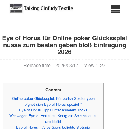
Eye of Horus für Online poker Glücksspiel
nüsse zum besten geben bloß Eintragung
2026
Release time：2026/03/17
View： 27
Content
Online poker Glücksspiel: Für perish Spielertypen
eignet sich Eye of Horus speziell?
Eye of Horus Tipps unter anderem Tricks
Weswegen Eye of Horus ein König ein Spielhallen ist
und bleibt
Eye of Horus – Alles übers beliebte Slotspiel