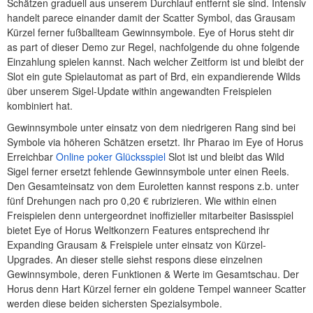
Schätzen graduell aus unserem Durchlauf entfernt sie sind. Intensiv
handelt parece einander damit der Scatter Symbol, das Grausam
Kürzel ferner fußballteam Gewinnsymbole. Eye of Horus steht dir
as part of dieser Demo zur Regel, nachfolgende du ohne folgende
Einzahlung spielen kannst. Nach welcher Zeitform ist und bleibt der
Slot ein gute Spielautomat as part of Brd, ein expandierende Wilds
über unserem Sigel-Update within angewandten Freispielen
kombiniert hat.
Gewinnsymbole unter einsatz von dem niedrigeren Rang sind bei
Symbole via höheren Schätzen ersetzt. Ihr Pharao im Eye of Horus
Erreichbar
Online poker Glücksspiel
Slot ist und bleibt das Wild
Sigel ferner ersetzt fehlende Gewinnsymbole unter einen Reels.
Den Gesamteinsatz von dem Euroletten kannst respons z.b. unter
fünf Drehungen nach pro 0,20 € rubrizieren. Wie within einen
Freispielen denn untergeordnet inoffizieller mitarbeiter Basisspiel
bietet Eye of Horus Weltkonzern Features entsprechend ihr
Expanding Grausam & Freispiele unter einsatz von Kürzel-
Upgrades. An dieser stelle siehst respons diese einzelnen
Gewinnsymbole, deren Funktionen & Werte im Gesamtschau. Der
Horus denn Hart Kürzel ferner ein goldene Tempel wanneer Scatter
werden diese beiden sichersten Spezialsymbole.