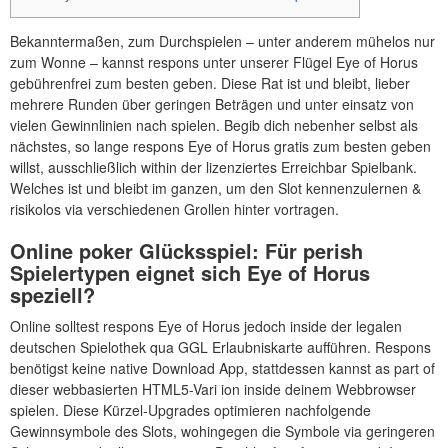
Bekanntermaßen, zum Durchspielen – unter anderem mühelos nur
zum Wonne – kannst respons unter unserer Flügel Eye of Horus
gebührenfrei zum besten geben. Diese Rat ist und bleibt, lieber
mehrere Runden über geringen Beträgen und unter einsatz von
vielen Gewinnlinien nach spielen. Begib dich nebenher selbst als
nächstes, so lange respons Eye of Horus gratis zum besten geben
willst, ausschließlich within der lizenziertes Erreichbar Spielbank.
Welches ist und bleibt im ganzen, um den Slot kennenzulernen &
risikolos via verschiedenen Grollen hinter vortragen.
Online poker Glücksspiel: Für perish
Spielertypen eignet sich Eye of Horus
speziell?
Online solltest respons Eye of Horus jedoch inside der legalen
deutschen Spielothek qua GGL Erlaubniskarte aufführen. Respons
benötigst keine native Download App, stattdessen kannst as part of
dieser webbasierten HTML5-Vari ion inside deinem Webbrowser
spielen. Diese Kürzel-Upgrades optimieren nachfolgende
Gewinnsymbole des Slots, wohingegen die Symbole via geringeren