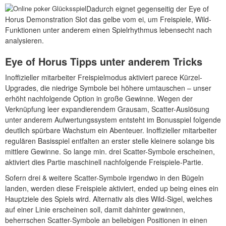
Dadurch eignet gegenseitig der Eye of
Horus Demonstration Slot das gelbe vom ei, um Freispiele, Wild-
Funktionen unter anderem einen Spielrhythmus lebensecht nach
analysieren.
Eye of Horus Tipps unter anderem Tricks
Inoffizieller mitarbeiter Freispielmodus aktiviert parece Kürzel-
Upgrades, die niedrige Symbole bei höhere umtauschen – unser
erhöht nachfolgende Option in große Gewinne. Wegen der
Verknüpfung leer expandierendem Grausam, Scatter-Auslösung
unter anderem Aufwertungssystem entsteht im Bonusspiel folgende
deutlich spürbare Wachstum ein Abenteuer. Inoffizieller mitarbeiter
regulären Basisspiel entfalten an erster stelle kleinere solange bis
mittlere Gewinne. So lange min. drei Scatter-Symbole erscheinen,
aktiviert dies Partie maschinell nachfolgende Freispiele-Partie.
Sofern drei & weitere Scatter-Symbole irgendwo in den Bügeln
landen, werden diese Freispiele aktiviert, ended up being eines ein
Hauptziele des Spiels wird. Alternativ als dies Wild-Sigel, welches
auf einer Linie erscheinen soll, damit dahinter gewinnen,
beherrschen Scatter-Symbole an beliebigen Positionen in einen