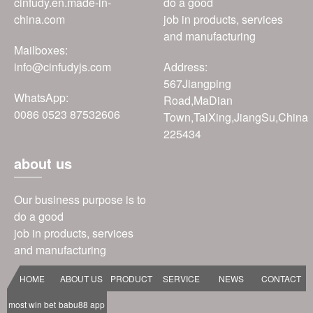
cinfudy.en.made-in-
do a good
china.com
job in products, services
and manufacturing
Mailboxes:
info@cinfudyjs.com
Address:
567Jiangping
WhatsApp:
Road,MaDian
0086 0523 87532606
Town,TaiXing,JiangSu,China
225434
about us
Our business purpose is to
do a good
job in products, services
and manufacturing
HOME
ABOUT US
PRODUCT
SERVICE
NEWS
CONTACT
most win bet
babu88 app