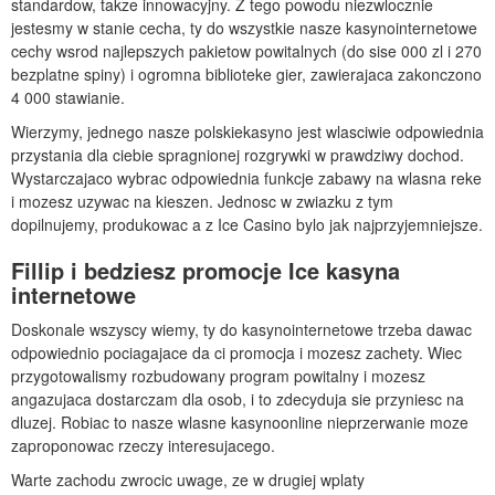
standardow, takze innowacyjny. Z tego powodu niezwlocznie
jestesmy w stanie cecha, ty do wszystkie nasze kasynointernetowe
cechy wsrod najlepszych pakietow powitalnych (do sise 000 zl i 270
bezplatne spiny) i ogromna biblioteke gier, zawierajaca zakonczono
4 000 stawianie.
Wierzymy, jednego nasze polskiekasyno jest wlasciwie odpowiednia
przystania dla ciebie spragnionej rozgrywki w prawdziwy dochod.
Wystarczajaco wybrac odpowiednia funkcje zabawy na wlasna reke
i mozesz uzywac na kieszen. Jednosc w zwiazku z tym
dopilnujemy, produkowac a z Ice Casino bylo jak najprzyjemniejsze.
Fillip i bedziesz promocje Ice kasyna
internetowe
Doskonale wszyscy wiemy, ty do kasynointernetowe trzeba dawac
odpowiednio pociagajace da ci promocja i mozesz zachety. Wiec
przygotowalismy rozbudowany program powitalny i mozesz
angazujaca dostarczam dla osob, i to zdecyduja sie przyniesc na
dluzej. Robiac to nasze wlasne kasynoonline nieprzerwanie moze
zaproponowac rzeczy interesujacego.
Warte zachodu zwrocic uwage, ze w drugiej wplaty