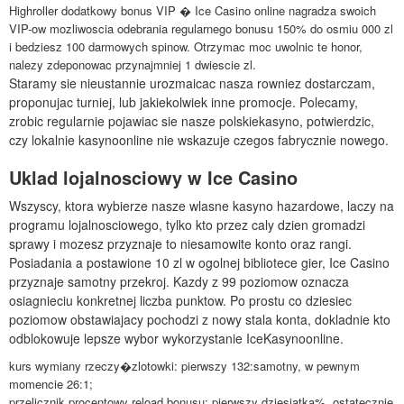
Highroller dodatkowy bonus VIP � Ice Casino online nagradza swoich
VIP-ow mozliwoscia odebrania regularnego bonusu 150% do osmiu 000 zl
i bedziesz 100 darmowych spinow. Otrzymac moc uwolnic te honor,
nalezy zdeponowac przynajmniej 1 dwiescie zl.
Staramy sie nieustannie urozmaicac nasza rowniez dostarczam,
proponujac turniej, lub jakiekolwiek inne promocje. Polecamy,
zrobic regularnie pojawiac sie nasze polskiekasyno, potwierdzic,
czy lokalnie kasynoonline nie wskazuje czegos fabrycznie nowego.
Uklad lojalnosciowy w Ice Casino
Wszyscy, ktora wybierze nasze wlasne kasyno hazardowe, laczy na
programu lojalnosciowego, tylko kto przez caly dzien gromadzi
sprawy i mozesz przyznaje to niesamowite konto oraz rangi.
Posiadania a postawione 10 zl w ogolnej bibliotece gier, Ice Casino
przyznaje samotny przekroj. Kazdy z 99 poziomow oznacza
osiagnieciu konkretnej liczba punktow. Po prostu co dziesiec
poziomow obstawiajacy pochodzi z nowy stala konta, dokladnie kto
odblokowuje lepsze wybor wykorzystanie IceKasynoonline.
kurs wymiany rzeczy�zlotowki: pierwszy 132:samotny, w pewnym
momencie 26:1;
przelicznik procentowy reload bonusu: pierwszy dziesiatka%, ostatecznie