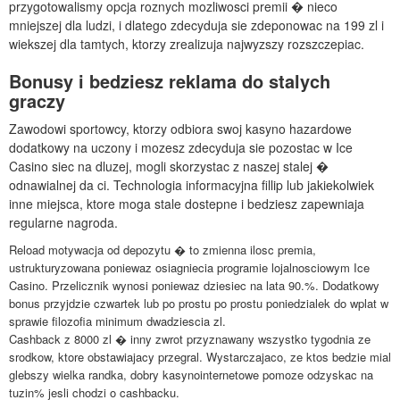
przygotowalismy opcja roznych mozliwosci premii � nieco
mniejszej dla ludzi, i dlatego zdecyduja sie zdeponowac na 199 zl i
wiekszej dla tamtych, ktorzy zrealizuja najwyzszy rozszczepiac.
Bonusy i bedziesz reklama do stalych
graczy
Zawodowi sportowcy, ktorzy odbiora swoj kasyno hazardowe
dodatkowy na uczony i mozesz zdecyduja sie pozostac w Ice
Casino siec na dluzej, mogli skorzystac z naszej stalej �
odnawialnej da ci. Technologia informacyjna fillip lub jakiekolwiek
inne miejsca, ktore moga stale dostepne i bedziesz zapewniaja
regularne nagroda.
Reload motywacja od depozytu � to zmienna ilosc premia,
ustrukturyzowana poniewaz osiagniecia programie lojalnosciowym Ice
Casino. Przelicznik wynosi poniewaz dziesiec na lata 90.%. Dodatkowy
bonus przyjdzie czwartek lub po prostu po prostu poniedzialek do wplat w
sprawie filozofia minimum dwadziescia zl.
Cashback z 8000 zl � inny zwrot przyznawany wszystko tygodnia ze
srodkow, ktore obstawiajacy przegral. Wystarczajaco, ze ktos bedzie mial
glebszy wielka randka, dobry kasynointernetowe pomoze odzyskac na
tuzin% jesli chodzi o cashbacku.