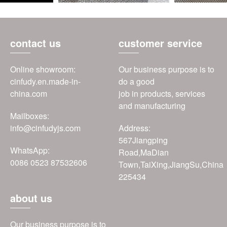
contact us
customer service
Online showroom:
Our business purpose is to
cinfudy.en.made-in-
do a good
china.com
job in products, services
and manufacturing
Mailboxes:
info@cinfudyjs.com
Address:
567Jiangping
WhatsApp:
Road,MaDian
0086 0523 87532606
Town,TaiXing,JiangSu,China
225434
about us
Our business purpose is to