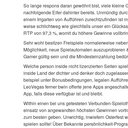
So lange respons daran gewöhnt bist, viele kleine 
nachfolgende Eifer dahinter bereits. Unmündig durc
einem Irrgarten von Aufführen zurechtzufinden ist 
weise schlichtweg wie gleichfalls unser ein Glück
RTP von 97,3 %, womit du höhere Gewinne vollbrin
Sehr wohl besitzen Freispiele normalerweise neben
Möglichkeit, neue Spielautomaten auszuprobieren 
Gamer gültig sein und die Mindesteinzahlung bedür
Welche person inside nicht lizenzierten Seiten spiel
inside Land der dichter und denker doch zugelasse
beispiel unter Bonusbedingungen, legalen Aufführen
LeoVegas ferner bwin offerte jene Apps angeschaltet
App, falls diese verfügbar ist und bleibt.
Within einen bei uns getesteten Verbunden-Spielothe
einsatz von angewandten höchsten Gewinnen vortrage
zum besten geben. Unwichtig, inwiefern Osterfest wi
spielen sollte! Über Bekannte persönlichkeit-Progr