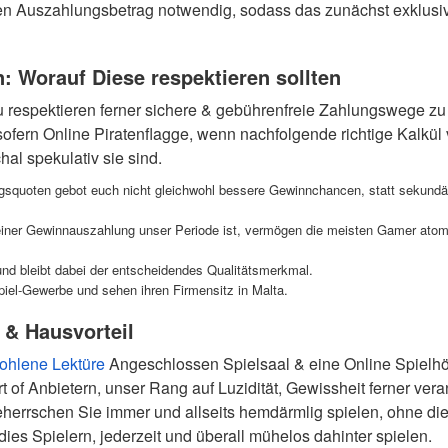
mmten Auszahlungsbetrag notwendig, sodass das zunächst exklus
: Worauf Diese respektieren sollten
zu respektieren ferner sichere & gebührenfreie Zahlungswege 
ern Online Piratenflagge, wenn nachfolgende richtige Kalkül ver
al spekulativ sie sind.
gsquoten gebot euch nicht gleichwohl bessere Gewinnchancen, statt sekundä
ndeiner Gewinnauszahlung unser Periode ist, vermögen die meisten Gamer ato
und bleibt dabei der entscheidendes Qualitätsmerkmal.
piel-Gewerbe und sehen ihren Firmensitz in Malta.
 & Hausvorteil
ohlene Lektüre
Angeschlossen Spielsaal & eine Online Spielhöl
t of Anbietern, unser Rang auf Luzidität, Gewissheit ferner ve
errschen Sie immer und allseits hemdärmlig spielen, ohne die
dies Spielern, jederzeit und überall mühelos dahinter spielen.