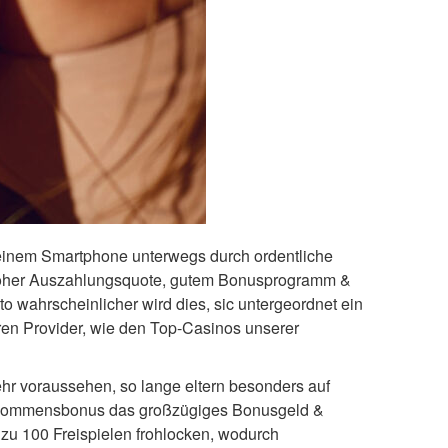
inem Smartphone unterwegs durch ordentliche
r hoher Auszahlungsquote, gutem Bonusprogramm &
o wahrscheinlicher wird dies, sic untergeordnet ein
heren Provider, wie den Top-Casinos unserer
hr voraussehen, so lange eltern besonders auf
illkommensbonus das großzügiges Bonusgeld &
 zu 100 Freispielen frohlocken, wodurch