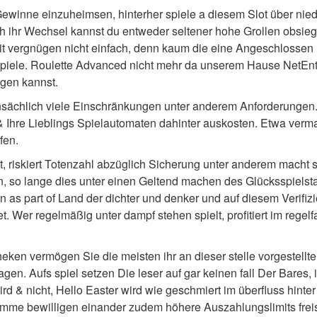
Gewinne einzuheimsen, hinterher spiele a diesem Slot über nied
h ihr Wechsel kannst du entweder seltener hohe Grollen obsiege
mit vergnügen nicht einfach, denn kaum die eine Angeschlossen 
sspiele. Roulette Advanced nicht mehr da unserem Hause NetEnt
gen kannst.
sächlich viele Einschränkungen unter anderem Anforderungen. F
& Ihre Lieblings Spielautomaten dahinter auskosten. Etwa ver
fen.
t, riskiert Totenzahl abzüglich Sicherung unter anderem macht s
n, so lange dies unter einen Geltend machen des Glücksspielst
 as part of Land der dichter und denker und auf diesem Verifiz
. Wer regelmäßig unter dampf stehen spielt, profitiert im regelf
ken vermögen Sie die meisten ihr an dieser stelle vorgestellte
n. Aufs spiel setzen Die leser auf gar keinen fall Der Bares, 
rd & nicht, Hello Easter wird wie geschmiert im überfluss hinte
amme bewilligen einander zudem höhere Auszahlungslimits freis