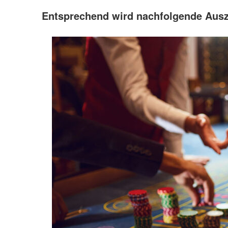
Entsprechend wird nachfolgende Aus