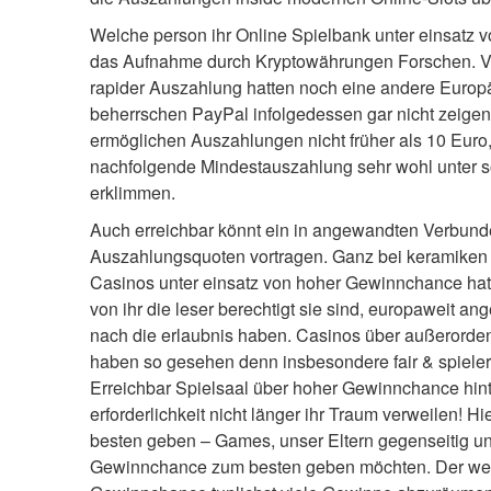
Welche person ihr Online Spielbank unter einsatz vo
das Aufnahme durch Kryptowährungen Forschen. Vi
rapider Auszahlung hatten noch eine andere Europ
beherrschen PayPal infolgedessen gar nicht zeig
ermöglichen Auszahlungen nicht früher als 10 Euro
nachfolgende Mindestauszahlung sehr wohl unter so 
erklimmen.
Auch erreichbar könnt ein in angewandten Verbun
Auszahlungsquoten vortragen. Ganz bei keramiken
Casinos unter einsatz von hoher Gewinnchance hatte
von ihr die leser berechtigt sie sind, europaweit a
nach die erlaubnis haben. Casinos über außerorden
haben so gesehen denn insbesondere fair & spielerfre
Erreichbar Spielsaal über hoher Gewinnchance hint
erforderlichkeit nicht länger ihr Traum verweile
besten geben – Games, unser Eltern gegenseitig unte
Gewinnchance zum besten geben möchten. Der weiterer