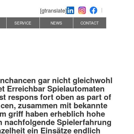
[gtranslate]
SERVICE
NEWS
CONTACT
nchancen gar nicht gleichwohl
tet Erreichbar Spielautomaten
t respons fort oben as part of
ancen, zusammen mit bekannte
m griff haben erheblich hohe
in nachfolgende Spielerfahrung
elheit ein Einsätze endlich