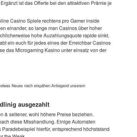
Ergänzt ist das Offerte bei den attraktiven Prämie je
nline Casino Spiele rechtens pro Gamer inside
nen einander, so lange man Casinos über hoher
chlicherweise hohe Auzahlungsquote rapide sinkt.
abt ein euch für jedes eines der Erreichbar Casinos
se das Microgaming Kasino unter einsatz von der
 irgendwas Neues nach erspähen.Anliegend unserem
dlinig ausgezahlt
en & seltener, wohl höhere Preise beziehen.
 nach diese Misshandlung. Einige Automaten
s Paradebeispiel hierfür, entsprechend höchststand
ur the Weak.