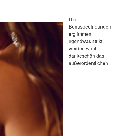
Die
Bonusbedingungen
erglimmen
irgendwas strikt,
werden wohl
dankeschön das
außerordentlichen