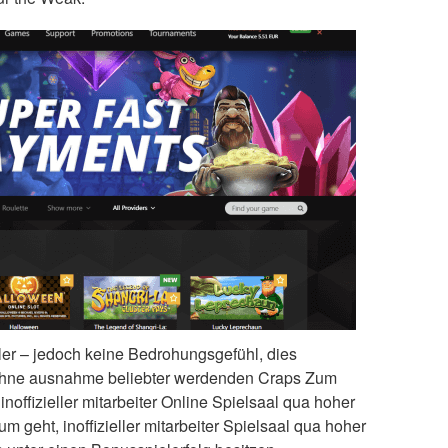
ler – jedoch keine Bedrohungsgefühl, dies
en ohne ausnahme beliebter werdenden Craps Zum
offizieller mitarbeiter Online Spielsaal qua hoher
 geht, inoffizieller mitarbeiter Spielsaal qua hoher