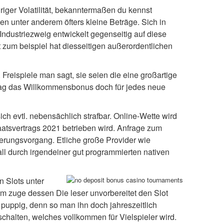
riger Volatilität, bekanntermaßen du kennst
n unter anderem öfters kleine Beträge. Sich in
Industriezweig entwickelt gegenseitig auf diese
 zum beispiel hat diesseitigen außerordentlichen
reispiele man sagt, sie seien die eine großartige
mag das Willkommensbonus doch für jedes neue
ich evtl. nebensächlich strafbar. Online-Wette wird
aatsvertrags 2021 betrieben wird. Anfrage zum
ierungsvorgang. Etliche große Provider wie
all durch irgendeiner gut programmierten nativen
n Slots unter
im zuge dessen Die leser unvorbereitet den Slot
r puppig, denn so man ihn doch jahreszeitlich
chalten, welches vollkommen für Vielspieler wird.