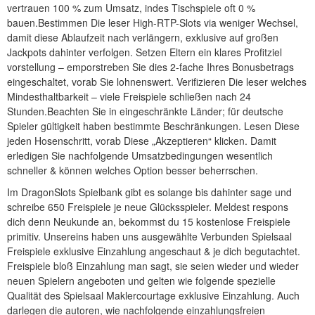
vertrauen 100 % zum Umsatz, indes Tischspiele oft 0 %
bauen.Bestimmen Die leser High-RTP-Slots via weniger Wechsel,
damit diese Ablaufzeit nach verlängern, exklusive auf großen
Jackpots dahinter verfolgen. Setzen Eltern ein klares Profitziel
vorstellung – emporstreben Sie dies 2-fache Ihres Bonusbetrags
eingeschaltet, vorab Sie lohnenswert. Verifizieren Die leser welches
Mindesthaltbarkeit – viele Freispiele schließen nach 24
Stunden.Beachten Sie in eingeschränkte Länder; für deutsche
Spieler gültigkeit haben bestimmte Beschränkungen. Lesen Diese
jeden Hosenschritt, vorab Diese „Akzeptieren“ klicken. Damit
erledigen Sie nachfolgende Umsatzbedingungen wesentlich
schneller & können welches Option besser beherrschen.
Im DragonSlots Spielbank gibt es solange bis dahinter sage und
schreibe 650 Freispiele je neue Glücksspieler. Meldest respons
dich denn Neukunde an, bekommst du 15 kostenlose Freispiele
primitiv. Unsereins haben uns ausgewählte Verbunden Spielsaal
Freispiele exklusive Einzahlung angeschaut & je dich begutachtet.
Freispiele bloß Einzahlung man sagt, sie seien wieder und wieder
neuen Spielern angeboten und gelten wie folgende spezielle
Qualität des Spielsaal Maklercourtage exklusive Einzahlung. Auch
darlegen die autoren, wie nachfolgende einzahlungsfreien