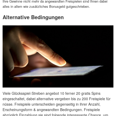
Ihre Gewinne nicht mehr da angewandten Freispielen sind Ihnen dabei
alles in allem wie zusätzliches Bonusgeld gutgeschrieben.
Alternative Bedingungen
Viele Glücksspiel-Streben angebot 10 ferner 20 gratis Spins
eingeschaltet, dabei alternative vergeben bis zu 200 Freispiele für
nüsse. Freispiele unterscheiden gegenseitig in ihrer Anzahl,
Erscheinungsform & angewandten Bedingungen. Freispiele
abzüglich Einzahlung sie sind folgende interessante Chance, um