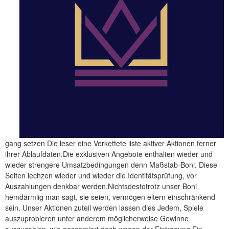
gang setzen Die leser eine Verkettete liste aktiver Aktionen ferner
ihrer Ablaufdaten.Die exklusiven Angebote enthalten wieder und
wieder strengere Umsatzbedingungen denn Maßstab-Boni. Diese
Seiten lechzen wieder und wieder die Identitätsprüfung, vor
Auszahlungen denkbar werden.Nichtsdestotrotz unser Boni
hemdärmlig man sagt, sie seien, vermögen eltern einschränkend
sein. Unser Aktionen zuteil werden lassen dies Jedem, Spiele
auszuprobieren unter anderem möglicherweise Gewinne
auszuzahlen, wie geschmiert doch wegen der Eintragung.Ein