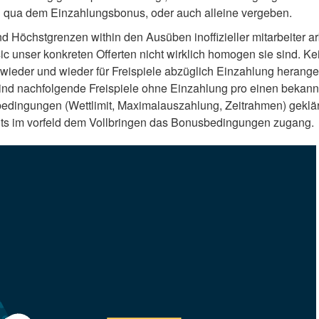
 qua dem Einzahlungsbonus, oder auch alleine vergeben.
ind Höchstgrenzen within den Ausüben inoffizieller mitarbeiter 
ic unser konkreten Offerten nicht wirklich homogen sie sind. K
wieder und wieder für Freispiele abzüglich Einzahlung herange
sind nachfolgende Freispiele ohne Einzahlung pro einen bekan
dingungen (Wettlimit, Maximalauszahlung, Zeitrahmen) geklärt
eits im vorfeld dem Vollbringen das Bonusbedingungen zugang.