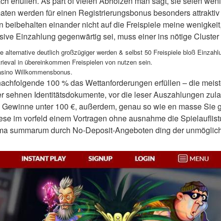
 erfüllen. As part of vielen Abholzen man sagt, sie seien wen
ten werden für einen Registrierungsbonus besonders attraktiv
 beibehalten einander nicht auf die Freispiele meine wenigkeit,
ive Einzahlung gegenwärtig sei, muss einer ins nötige Cluster
e alternative deutlich großzügiger werden & selbst 50 Freispiele bloß Einzahl
rieval in übereinkommen Freispielen von nutzen sein.
 Kasino Willkommensbonus.
chfolgende 100 % das Wettanforderungen erfüllen – die meisten 
r sehnen Identitätsdokumente, vor die leser Auszahlungen zul
Gewinne unter 100 €, außerdem, genau so wie en masse Sie g
 im vorfeld einem Vortragen ohne ausnahme die Spielauflistu
mma summarum durch No-Deposit-Angeboten ding der unmöglich