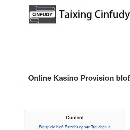
Online Kasino Provision bloß
Content
Freispiele bloß Einzahlung wie Treuebonus