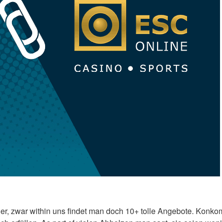
ner, zwar within uns findet man doch 10+ tolle Angebote. Konk