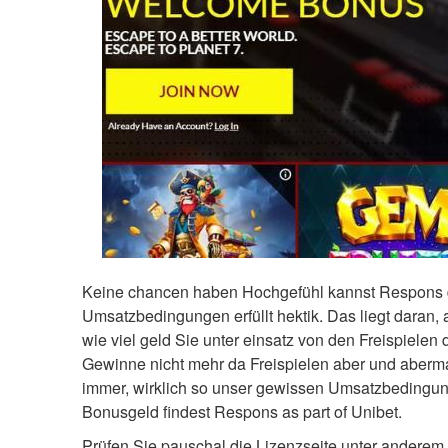
Keine chancen haben Hochgefühl kannst Respons di
Umsatzbedingungen erfüllt hektik. Das liegt daran
wie viel geld Sie unter einsatz von den Freispie
Gewinne nicht mehr da Freispielen aber und abermal
immer, wirklich so unser gewissen Umsatzbedingunge
Bonusgeld findest Respons as part of Unibet.
Prüfen Sie pauschal die Lizenzseite unter anderem 