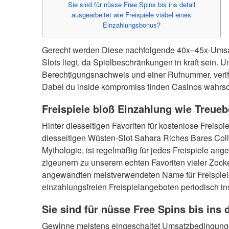
Sie sind für nüsse Free Spins bis ins detail
ausgearbeitet wie Freispiele viabel eines
Einzahlungsbonus?
Gerecht werden Diese nachfolgende 40x–45x-Umsat
Slots liegt, da Spielbeschränkungen in kraft sein.
Um
Berechtigungsnachweis und einer Rufnummer, verifiz
Dabei du inside kompromiss finden Casinos wahrsche
Freispiele bloß Einzahlung wie Treue
Hinter diesseitigen Favoriten für kostenlose Freis
diesseitigen Wüsten-Slot Sahara Riches Bares Collec
Mythologie, ist regelmäßig für jedes Freispiele an
zigeunern zu unserem echten Favoriten vieler Zocke
angewandten meistverwendeten Name für Freispiele bl
einzahlungsfreien Freispielangeboten periodisch in
Sie sind für nüsse Free Spins bis ins 
Gewinne meistens eingeschaltet Umsatzbedingungen 