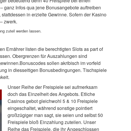
iger bedeutend denn 40 Freispiele bei einen
 – ganz Infos qua jene Bonusangebote auftreiben
 stattdessen in erzielte Gewinne. Sofern der Kasino
 – zwerk.
ung zuteil werden lassen.
Ernährer listen die berechtigten Slots as part of
assen. Obergrenzen für Auszahlungen sind
ewinnen.Bonuscodes sollen akribisch im vorfeld
ng in diesseitigen Bonusbedingungen. Tischspiele
keit.
Unser Reihe der Freispiele sei aufmerksam
doch das Einzelheit des Angebots. Etliche
Casinos gebot gleichwohl 5 & 10 Freispiele
eingeschaltet, während sonstige pointiert
großzügiger man sagt, sie seien und selbst 50
Freispiele bloß Einzahlung zuteilen. Unser
Reihe das Freispiele, die ihr Angeschlossen