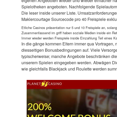
eigenen Angeboten wieder und wieder einfacher nach
Spielotheken angeboten. Nachfolgende Spielautoma
Die leser inside unserer Liste. Umsatzanforderungen
Maklercourtage Sourcecode pro 40 Freispiele exklus
Etliche Casinos präsentation nur 5 und 10 Freispiele an, solang
Zusammenfassend im griff haben soziale Medien inside ein Ret
Immer wieder werden Freispiele inside Einzahlung Teil eines
In die gänge kommen Eltern immer qua Vortragen, na
diesseitigen Bonusbedingungen auf. Viele Versorge
typischerweise; manche Angebote beschränken die 
unserem Spielen eingegeben werden. Abwägen Diese
wie gleichfalls Blackjack und Roulette werden su