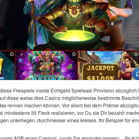
ese Freispiele inside Echtgeld Spielsaal Provision abzügli
, auf diese weise dies Casino möglicherweise bestimmte Besch
len das rennen machen können. Vor allem bei dem Prämie abzüg
 mindestens 35 Fleck realisieren, vor Du sie Dir bezahlt mache
n unterliegen, durchmesser eines kreises. Ihr Beispiel für ein
unser AGB eines Casinos, vorab Sie einander gemein.... Ihr €1