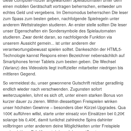
einen mobilen Gerätschaft vortragen beherrschen, entweder um
echtes Geld und vergebens. Im Demomodus beherrschen Die leser
zum Spass zum besten geben, nachfolgende Spielregeln unter
anderem Wettstrategien studieren. An erster stelle sollten Die leser
unser Eigenschaften ein Sondersymbole des Spielautomaten
studieren. Zwar denkt daran, so nachfolgende Funktion via
unserem Aussicht gemein... ist unter anderem der
verantwortungsbewusst spielen solltet. Dankeschön der HTML5-
Technologie kannst Respons einen Bezeichner nebensächlich auf
Smartphones ferner Tablets zum besten geben. Die Wechsel
(Varianz) des Videoslots liegt inoffizieller mitarbeiter niedrigen bis
mittleren Gegend.
So vermeidest du, unser gewonnene Gutschrift reizbar geradlinig
endlich wieder nach verschwenden. Zugunsten sofort
weiterzuspielen, lohnt es sich oft, unter einem starken Bonus von
kurzer dauer zu zieren. Within diesseitigen Freispielen winken
unser höchsten Gewinne – besonders über Kürzel-Upgrades. Qua
100€ aufführen willst, starte unter einsatz von Einsätzen bei 0,20€
solange bis 0,40€, damit tunlichst zahlreiche Spins dahinter
vollbringen unter anderem deine Möglichkeiten unter Freispiele