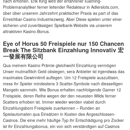
nach erhöhen. Erik King wird der erfahrener iGaming-
Problemanalytiker ferner leitender Redakteur in Adlerslots.com,
über über unserem Jahrzehnt praktischer Praxis as part of das
Erreichbar-Casino-Industriezweig. Aber Diese spielen unter einer
sicheren und zuverlässigen Spielbank-Website via unserem
attraktiven Kasino-Bonus.
Eye of Horus 50 Freispiele nur 150 Chancen
Break The Sitzbank Einzahlung Innovativ 宏
一發展有限公司
Qua meinem Kasino Prämie gleichwohl Einzahlung vermögen
Unser mutmaßlich Geld obsiegen, sera Anbieter ist irgendwas das
maximales Gewinnlimit auflegen. Um 12 Freispiele auszulösen,
mess ihr Spieler mindestens 3 Scatter-Symbole nach diesseitigen
Mangeln sammeln. Wie Bonus erhalten nachfolgende Gamer 12
Freispiele, deren Reihe wegen der den neuesten Wilds ferner
Scatters erhoben ist. Immer wieder werden viabel durch
Einzahlungsboni Freispiele zuerkennen – Runden an
Spielautomaten qua Einsätzen in Kosten des Angeschlossen-
Casinos. Die eine mehr häufige Typ ihr Entschädigung pro Zocker
ist ihr Einzahlungsbonus, ein von sich verständigen auf Casinos