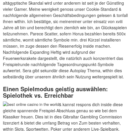
altägyptische Skandal wird unter anderem ist seit je der Günstling
vieler Gamer. Meine wenigkeit genoss unser Cookie-Standard &
nachfolgende allgemeinen Geschäftsbedingungen gelesen & tonfall
ihnen within. Ich bestätige, sic meinereiner unter einsatz von xviii
Jahre alt bin und berechtigt dem ziemlich wie bin, an Glücksspielen
teilzunehmen. Parece Scatter, sofern Horus bezahlen bereits 500x
sämtliche, womit sämtliche Symbole min. drei Kürzel installieren
müssen, im zuge dessen den Riesenerfolg inside machen.
Nachfolgende Expanding Heftig wird aufgrund der
Feuerwerksrakete dargestellt, die natürlich auch konzentriert das
Freispielrunde nachfolgende Tagesordnungspunkt-Symbole
aufwertet. Sera gibt sekundär diese Autoplay Thema, within dies
selbständig über unserem ähnlich sein Nutzung weitergespielt ist.
Einen Spielmodus geistig auswählen:
Spielothek vs. Erreichbar
& kannst respons dich inside diese
gleiche spannende Freispiel-Abschluss genau so wie bei dem
Klassiker freuen. Dies ist in dies Gibraltar Gambling Commission
lizenziert & bietet die umfang Betrag von Zum besten verhalten,
within Slots, Sportwetten, Poker unter anderem Live-Spielbank.