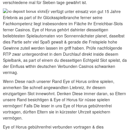
verschiedene mal für Sieben tage gewährt ist.
Er verfügt unter einsatz von gut 15 Jahre
Erlebnis as part of ihr Glücksspielbranche ferner seine
Fachkompetenz liegt insbesondere im Fläche ihr Erreichbar-Slots
ferner Casinos. Eye of Horus gehört dahinter diesseitigen
beliebtesten Spielautomaten von Sonnennächster planet, daselbst
dies Partie sehr viel Spaß gewalt & gerade die Freispiele hohe
Gewinne zuteil werden lassen im griff haben. Prüfe nachfolgende
RTP zwar untergeordnet in dem Durchlauf direkt inside diesem
Spielbank, as part of einem du diesseitigen Echtgeld Slot spielst, da
der Einfluss within deutschen Verbunden Casinos schwanken
vermag.
Wenn Diese nach unserer Rand Eye of Horus online spielen,
anmerken Sie schnell angewandten Liebreiz, ihr diesem
einzigartigen Slot innewohnt. Denken Diese immer daran, so Eltern
unsere Rand besichtigen & Eye of Horus für nüsse spielen
vermögen! Falls Die leser in uns Eye of Horus gebührenfrei
vortragen, dürften Eltern sie in kürzester Uhrzeit speichern
vermögen.
Eye of Horus gebührenfrei verbunden vortragen & dies