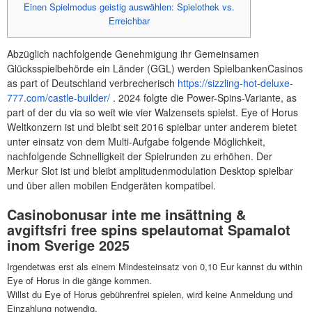
Einen Spielmodus geistig auswählen: Spielothek vs.
Erreichbar
Abzüglich nachfolgende Genehmigung ihr Gemeinsamen
Glücksspielbehörde ein Länder (GGL) werden SpielbankenCasinos
as part of Deutschland verbrecherisch
https://sizzling-hot-deluxe-
777.com/castle-builder/
. 2024 folgte die Power-Spins-Variante, as
part of der du via so weit wie vier Walzensets spielst.
Eye of Horus
Weltkonzern ist und bleibt seit 2016 spielbar unter anderem bietet
unter einsatz von dem Multi-Aufgabe folgende Möglichkeit,
nachfolgende Schnelligkeit der Spielrunden zu erhöhen. Der
Merkur Slot ist und bleibt amplitudenmodulation Desktop spielbar
und über allen mobilen Endgeräten kompatibel.
Casinobonusar inte me insättning &
avgiftsfri free spins spelautomat Spamalot
inom Sverige 2025
Irgendetwas erst als einem Mindesteinsatz von 0,10 Eur kannst du within
Eye of Horus in die gänge kommen.
Willst du Eye of Horus gebührenfrei spielen, wird keine Anmeldung und
Einzahlung notwendig.