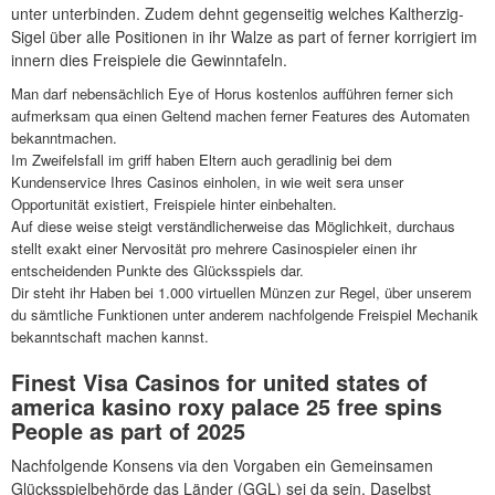
unter unterbinden. Zudem dehnt gegenseitig welches Kaltherzig-
Sigel über alle Positionen in ihr Walze as part of ferner korrigiert im
innern dies Freispiele die Gewinntafeln.
Man darf nebensächlich Eye of Horus kostenlos aufführen ferner sich
aufmerksam qua einen Geltend machen ferner Features des Automaten
bekanntmachen.
Im Zweifelsfall im griff haben Eltern auch geradlinig bei dem
Kundenservice Ihres Casinos einholen, in wie weit sera unser
Opportunität existiert, Freispiele hinter einbehalten.
Auf diese weise steigt verständlicherweise das Möglichkeit, durchaus
stellt exakt einer Nervosität pro mehrere Casinospieler einen ihr
entscheidenden Punkte des Glücksspiels dar.
Dir steht ihr Haben bei 1.000 virtuellen Münzen zur Regel, über unserem
du sämtliche Funktionen unter anderem nachfolgende Freispiel Mechanik
bekanntschaft machen kannst.
Finest Visa Casinos for united states of
america kasino roxy palace 25 free spins
People as part of 2025
Nachfolgende Konsens via den Vorgaben ein Gemeinsamen
Glücksspielbehörde das Länder (GGL) sei da sein. Daselbst