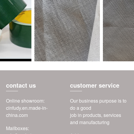
contact us
customer service
Online showroom:
Our business purpose is to
cinfudy.en.made-in-
do a good
china.com
job in products, services
and manufacturing
Mailboxes: