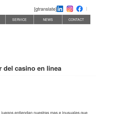
[gtranslate]
SERVICE
NEWS
CONTACT
 del casino en linea
de juegos entiendan nuestras mas e inusuales que