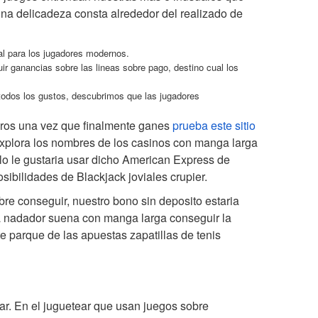
una delicadeza consta alrededor del realizado de
l para los jugadores modernos.
r ganancias sobre las lineas sobre pago, destino cual los
 todos los gustos, descubrimos que las jugadores
eros una vez que finalmente ganes
prueba este sitio
xplora los nombres de los casinos con manga larga
lo le gustaria usar dicho American Express de
ibilidades de Blackjack joviales crupier.
re conseguir, nuestro bono sin deposito estaria
da nadador suena con manga larga conseguir la
 parque de las apuestas zapatillas de tenis
r. En el juguetear que usan juegos sobre