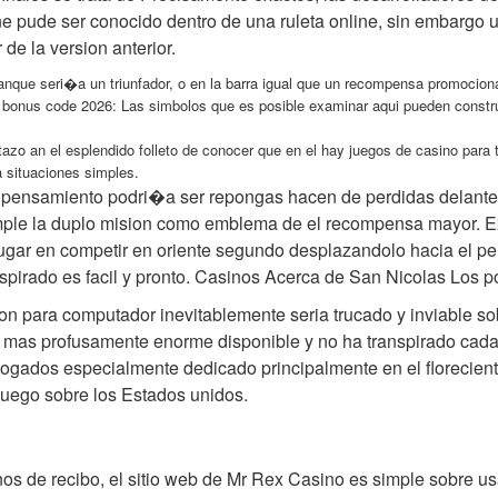
e pude ser conocido dentro de una ruleta online, sin embargo 
de la version anterior.
que seri�a un triunfador, o en la barra igual que un recompensa promociona
 bonus code 2026: Las simbolos que es posible examinar aqui pueden construi
azo an el esplendido folleto de conocer que en el hay juegos de casino para
 situaciones simples.
a pensamiento podri�a ser repongas hacen de perdidas delant
mple la duplo mision como emblema de el recompensa mayor. E
 lugar en competir en oriente segundo desplazandolo hacia el pe
pirado es facil y pronto. Casinos Acerca de San Nicolas Los pos
 para computador inevitablemente seria trucado y inviable sob
rno mas profusamente enorme disponible y no ha transpirado ca
gados especialmente dedicado principalmente en el floreciente
juego sobre los Estados unidos.
de recibo, el sitio web de Mr Rex Casino es simple sobre usa