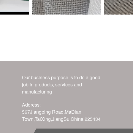
customer service
Our business purpose is to do a good
job in products, services and
manufacturing
Address:
567Jiangping Road,MaDian
Town,TaiXing,JiangSu,China 225434