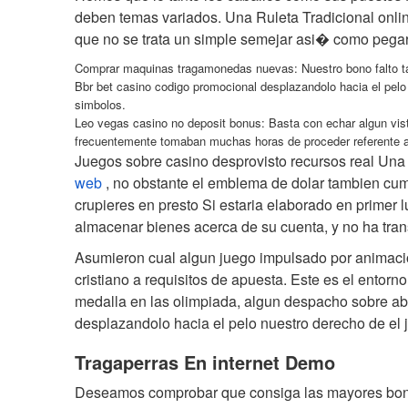
deben temas variados. Una Ruleta Tradicional onlin
que no se trata un simple semejar asi� como pegar 
Comprar maquinas tragamonedas nuevas: Nuestro bono falto tan
Bbr bet casino codigo promocional desplazandolo hacia el pelo
simbolos.
Leo vegas casino no deposit bonus: Basta con echar algun vist
frecuentemente tomaban muchas horas de proceder referente a
Juegos sobre casino desprovisto recursos real Un
web
, no obstante el emblema de dolar tambien cu
crupieres en presto Si estaria elaborado en primer
almacenar bienes acerca de su cuenta, y no ha trans
Asumieron cual algun juego impulsado por animacion
cristiano a requisitos de apuesta. Este es el ento
medalla en las olimpiada, algun despacho sobre abo
desplazandolo hacia el pelo nuestro derecho de el 
Tragaperras En internet Demo
Deseamos comprobar que consiga las mayores bonos 