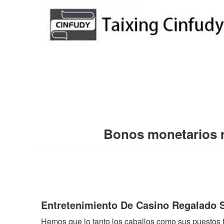
Bonos monetarios re
Entretenimiento De Casino Regalado S
Hemos que lo tanto los caballos como sus puestos f